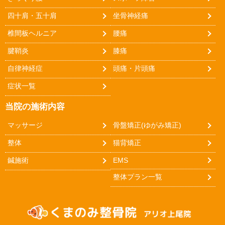
四十肩・五十肩
坐骨神経痛
椎間板ヘルニア
腰痛
腱鞘炎
膝痛
自律神経症
頭痛・片頭痛
症状一覧
当院の施術内容
マッサージ
骨盤矯正(ゆがみ矯正)
整体
猫背矯正
鍼施術
EMS
整体プラン一覧