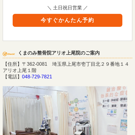
＼ 土日祝日営業 ／
今すぐかんたん予約
くまのみ整骨院アリオ上尾院のご案内
【住所】〒362-0081 埼玉県上尾市壱丁目北２９番地１４
アリオ上尾１階
【電話】
048-729-7821