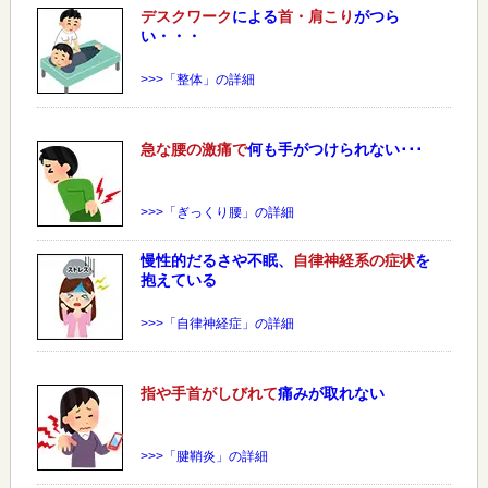
デスクワーク
による
首・肩こり
がつら
い・・・
>>>「整体」の詳細
急な
腰
の激痛で
何も手がつけられない･･･
>>>「ぎっくり腰」の詳細
慢性的だるさや不眠、
自律神経系の症状
を
抱えている
>>>「自律神経症」の詳細
指や手首がしびれて
痛みが取れない
>>>「腱鞘炎」の詳細