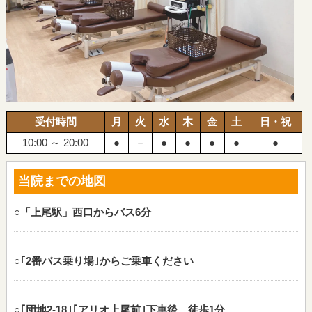
受付時間
月
火
水
木
金
土
日・祝
10:00 ～ 20:00
●
－
●
●
●
●
●
当院までの地図
○「上尾駅」西口からバス6分
○｢2番バス乗り場｣からご乗車ください
○｢団地2‐18｣｢アリオ上尾前｣下車後、徒歩1分