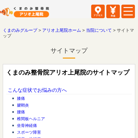
くまのみグループ
>
アリオ上尾院ホーム
>
当院について
>
サイトマ
ップ
サイトマップ
くまのみ整骨院アリオ上尾院のサイトマップ
こんな症状でお悩みの方へ
膝痛
腱鞘炎
腰痛
椎間板ヘルニア
坐骨神経痛
スポーツ障害