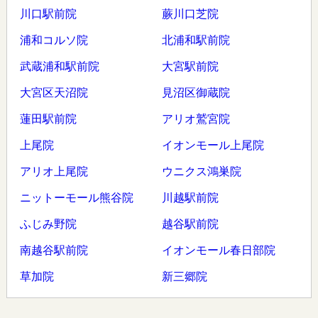
川口駅前院
蕨川口芝院
浦和コルソ院
北浦和駅前院
武蔵浦和駅前院
大宮駅前院
大宮区天沼院
見沼区御蔵院
蓮田駅前院
アリオ鷲宮院
上尾院
イオンモール上尾院
アリオ上尾院
ウニクス鴻巣院
ニットーモール熊谷院
川越駅前院
ふじみ野院
越谷駅前院
南越谷駅前院
イオンモール春日部院
草加院
新三郷院