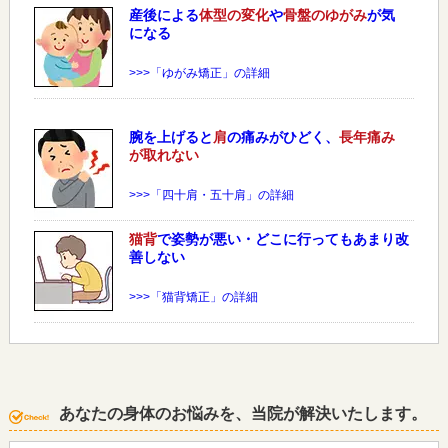
産後による
体型の変化
や
骨盤のゆがみ
が気
になる
>>>「ゆがみ矯正」の詳細
腕を上げると
肩
の痛みがひどく、
長年痛み
が取れない
>>>「四十肩・五十肩」の詳細
猫背
で姿勢が悪い・どこに行ってもあまり改
善しない
>>>「猫背矯正」の詳細
あなたの身体のお悩みを、当院が解決いたします。