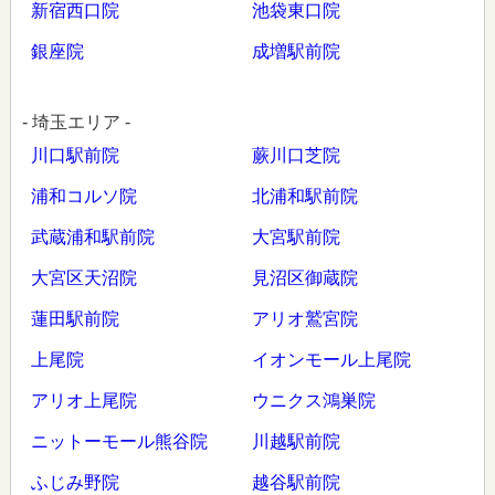
新宿西口院
池袋東口院
銀座院
成増駅前院
- 埼玉エリア -
川口駅前院
蕨川口芝院
浦和コルソ院
北浦和駅前院
武蔵浦和駅前院
大宮駅前院
大宮区天沼院
見沼区御蔵院
蓮田駅前院
アリオ鷲宮院
上尾院
イオンモール上尾院
アリオ上尾院
ウニクス鴻巣院
ニットーモール熊谷院
川越駅前院
ふじみ野院
越谷駅前院