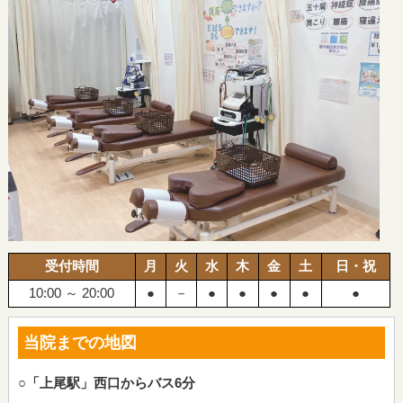
受付時間
月
火
水
木
金
土
日・祝
10:00 ～ 20:00
●
－
●
●
●
●
●
当院までの地図
○「上尾駅」西口からバス6分