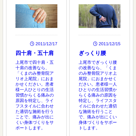
2011/12/17
2011/12/15
四十肩・五十肩
ぎっくり腰
上尾市で四十肩・五
上尾市でぎっくり腰
十肩の改善なら、
の改善なら、「くま
「くまのみ整骨院ア
のみ整骨院アリオ上
リオ上尾院」におま
尾院」におまかせく
かせください。患者
ださい。患者様一人
様一人ひとりの生活
ひとりの生活習慣か
習慣からくる痛みの
らくる痛みの原因を
原因を特定し、ライ
特定し、ライフスタ
フスタイルに合わせ
イルに合わせた適切
た適切な施術を行う
な施術を行うこと
ことで、痛みが出に
で、痛みが出にくい
くい身体づくりをサ
身体づくりをサポー
ポートします。
トします。