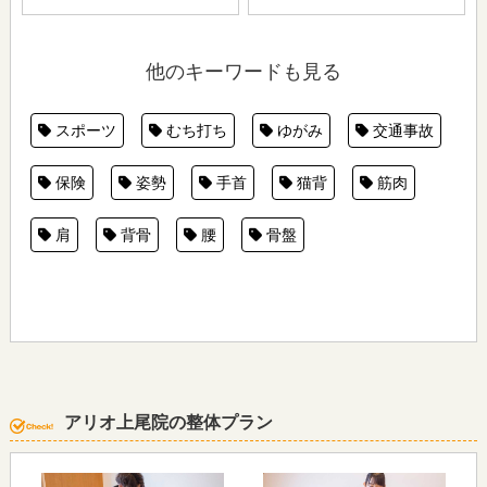
他のキーワードも見る
スポーツ
むち打ち
ゆがみ
交通事故
保険
姿勢
手首
猫背
筋肉
肩
背骨
腰
骨盤
アリオ上尾院の整体プラン