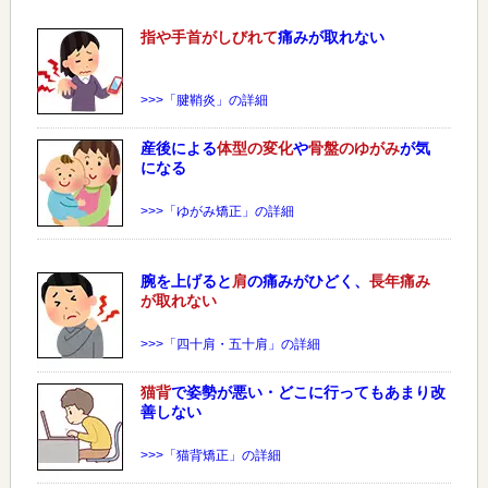
指や手首がしびれて
痛みが取れない
>>>「腱鞘炎」の詳細
産後による
体型の変化
や
骨盤のゆがみ
が気
になる
>>>「ゆがみ矯正」の詳細
腕を上げると
肩
の痛みがひどく、
長年痛み
が取れない
>>>「四十肩・五十肩」の詳細
猫背
で姿勢が悪い・どこに行ってもあまり改
善しない
>>>「猫背矯正」の詳細