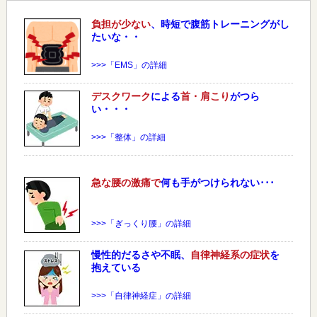
負担が少ない
、時短で腹筋トレーニングがし
たいな・・
>>>「EMS」の詳細
デスクワーク
による
首・肩こり
がつら
い・・・
>>>「整体」の詳細
急な
腰
の激痛で
何も手がつけられない･･･
>>>「ぎっくり腰」の詳細
慢性的だるさや不眠、
自律神経系の症状
を
抱えている
>>>「自律神経症」の詳細