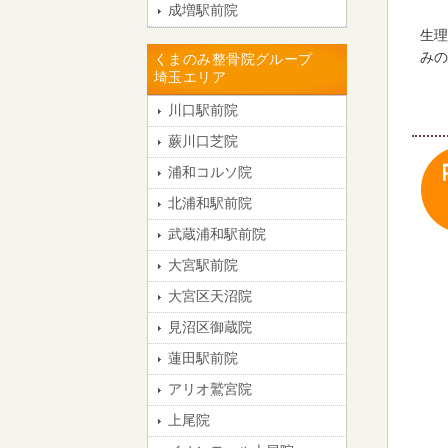
成増駅前院
生理
みの
くまのみ整骨院グループ
埼玉エリア
川口駅前院
蕨川口芝院
浦和コルソ院
北浦和駅前院
武蔵浦和駅前院
大宮駅前院
大宮区天沼院
見沼区御蔵院
蓮田駅前院
アリオ鷲宮院
上尾院