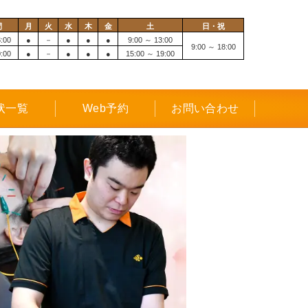
間
月
火
水
木
金
土
日・祝
:00
●
－
●
●
●
9:00 ～ 13:00
9:00 ～ 18:00
:00
●
－
●
●
●
15:00 ～ 19:00
状一覧
Web予約
お問い合わせ