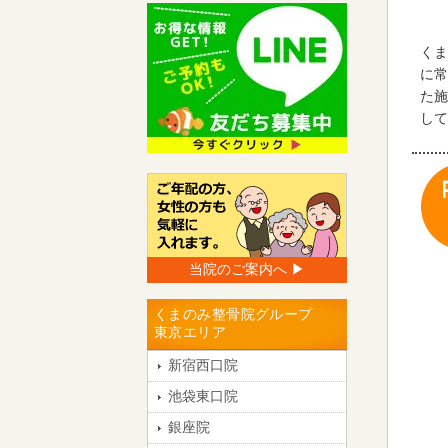
くま
に常
た施
して
当院のご案内へ ▶︎
くまのみ整骨院グループ
東京エリア
新宿西口院
池袋東口院
銀座院