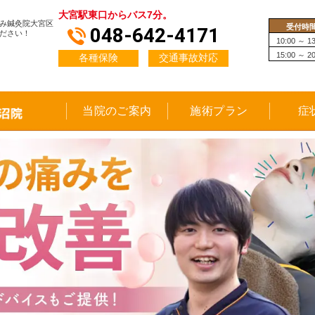
大宮駅東口からバス7分。
み鍼灸院大宮区
受付時
048-642-4171
ださい！
10:00 ～ 13
15:00 ～ 20
各種保険
交通事故対応
当院のご案内
施術プラン
症