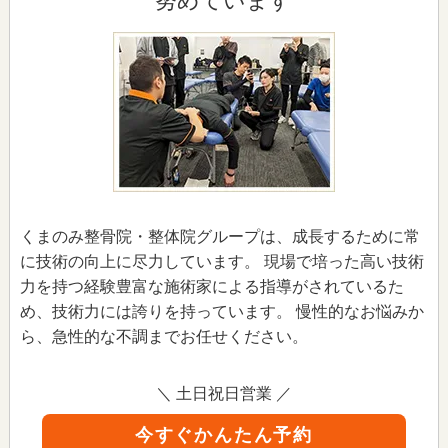
努めています
４．個人情報の確認・修正等について
当院は、皆様の個人情報について皆様が開示を求められた場合に
は、遅滞なく内容を確認し、当院の「患者情報の提供等に関する
指針」に従って対応いたします。また、内容が事実でない等の理
由で訂正を求められた場合も、調査し適切に対応いたします。
５．問い合わせの窓口
当院の個人情報保護方針に関してのご質問や患者さんの個人情報
のお問い合わせは当院の受付でさせていただきます。
６．法令の遵守と個人情報保護の仕組みの改善
当院は、個人情報の保護に関する日本の法令、その他の規範を遵
くまのみ整骨院・整体院グループは、成長するために常
守するとともに、上記の各項目の見直しを適宜行い、個人情報保
に技術の向上に尽力しています。 現場で培った高い技術
護の仕組みの継続的な改善を図ります。
力を持つ経験豊富な施術家による指導がされているた
め、技術力には誇りを持っています。 慢性的なお悩みか
ら、急性的な不調までお任せください。
＼ 土日祝日営業 ／
今すぐかんたん予約