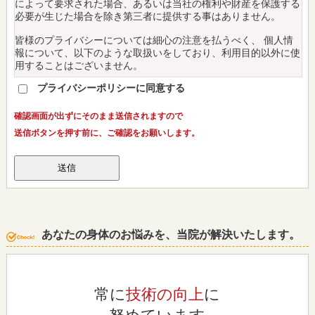
によって要求された場合、あるいは当社の権利や財産を保護する
必要が生じた場合を除き第三者に提供する事はありません。
皆様のプライバシーについては細心の注意を払うべく、 個人情
報について、以下のような取扱いをしており、利用目的以外に使
用することはございません。
プライバシーポリシーに同意する
１．個人情報の収集について当院が皆様の個人情報を収集する場
合、診療・看護および皆様の医療にかかわる範囲で行います。そ
の他の目的に個人情報を利用する場合は利用目的を、あらかじめ
確認画面が出ずにそのまま送信されますので
お知らせし、ご了解を得た上で実施いたします。
送信ボタンを押す前に、ご確認をお願いします。
２．個人情報の利用および提供について当院は、皆様の個人情報
の利用につきましては以下の場合を除き、本来の利用目的の範囲
を超えて使用いたしません。当院は、法令の定める場合等を除
き、皆様の許可なく、その情報を第３者に提供いたしません。
◎ 患者さんの了解を得た場合
◎ 個人を識別あるいは特定できない状態に加工して利用する場
あなたの身体のお悩みを、当院が解決いたします。
合
◎ 法令等により提供を要求された場合
３．個人情報の適正管理について
当院は、皆様の個人情報について、正確かつ最新の状態に保ち、
常に
技術の向上
に
皆様の個人情報の漏えい、紛失、破壊、改ざん又は皆様の個人情
報への不正なアクセスを防止することに努めます。