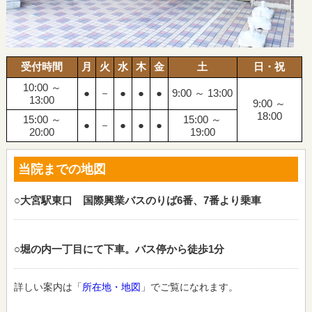
受付時間
月
火
水
木
金
土
日・祝
10:00 ～
●
－
●
●
●
9:00 ～ 13:00
13:00
9:00 ～
18:00
15:00 ～
15:00 ～
●
－
●
●
●
20:00
19:00
当院までの地図
○大宮駅東口 国際興業バスのりば6番、7番より乗車
○堀の内一丁目にて下車。バス停から徒歩1分
詳しい案内は「
所在地・地図
」でご覧になれます。