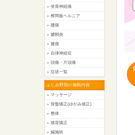
坐骨神経痛
椎間板ヘルニア
腰痛
腱鞘炎
膝痛
自律神経症
頭痛・片頭痛
症状一覧
ふじみ野院の施術内容
マッサージ
骨盤矯正(ゆがみ矯正)
整体
猫背矯正
鍼施術