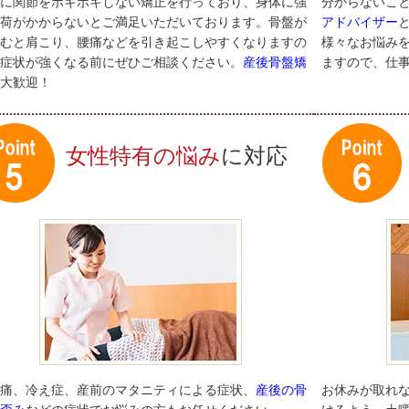
に関節をボキボキしない矯正を行っており、身体に強
分からないこ
荷がかからないとご満足いただいております。骨盤が
アドバイザー
むと肩こり、腰痛などを引き起こしやすくなりますの
様々なお悩み
症状が強くなる前にぜひご相談ください。
産後骨盤矯
ますので、仕
大歓迎！
女性特有の悩み
に対応
痛、冷え症、産前のマタニティによる症状、
産後の骨
お休みが取れ