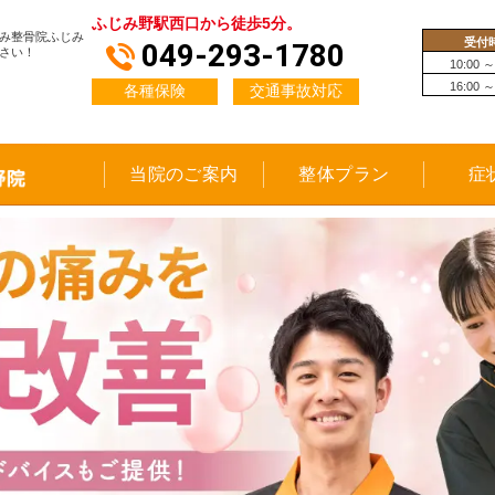
ふじみ野駅西口から徒歩5分。
み整骨院ふじみ
受付
049-293-1780
さい！
10:00 ～
16:00 ～
各種保険
交通事故対応
当院のご案内
整体プラン
症