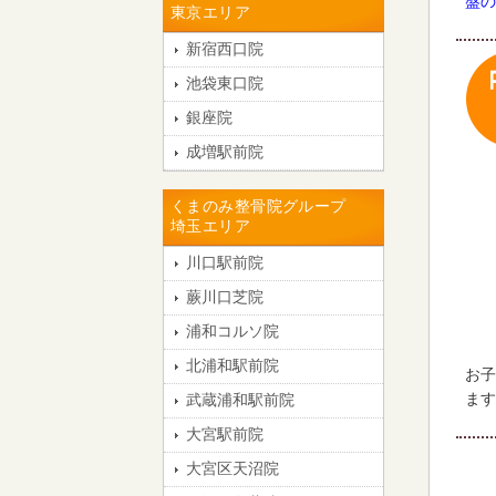
盤の
東京エリア
新宿西口院
池袋東口院
銀座院
成増駅前院
くまのみ整骨院グループ
埼玉エリア
川口駅前院
蕨川口芝院
浦和コルソ院
北浦和駅前院
お子
ます
武蔵浦和駅前院
大宮駅前院
大宮区天沼院