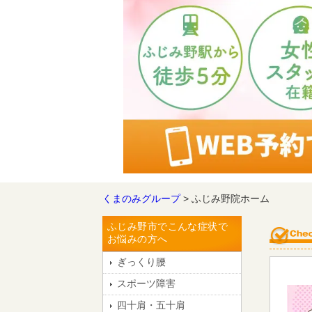
くまのみグループ
> ふじみ野院ホーム
ふじみ野市でこんな症状で
お悩みの方へ
ぎっくり腰
スポーツ障害
四十肩・五十肩