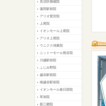
見沼区御蔵院
蓮田駅前院
アリオ鷲宮院
上尾院
イオンモール上尾院
アリオ上尾院
ウニクス鴻巣院
ニットーモール熊谷院
川越駅前院
ふじみ野院
越谷駅前院
南越谷駅前院
イオンモール春日部院
草加院
新三郷院