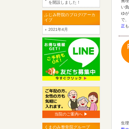
無理
を開設しました！
い負
ゆが
ふじみ野院のブログ/アーカ
で、
イブ
正
も
2021年4月
当院のご案内へ ▶︎
生理
くまのみ整骨院グループ