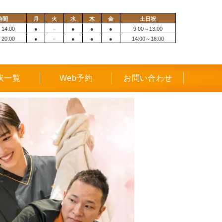
時間
月
火
水
木
金
土日祝
 14:00
●
－
●
●
●
9:00～13:00
 20:00
●
－
●
●
●
14:00～18:00
状一覧
Web予約
お問い合わせ