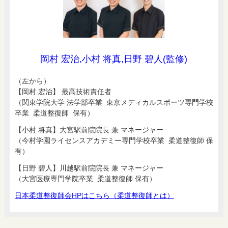
岡村 宏治,小村 将真,日野 碧人(監修)
（左から）
【岡村 宏治】 最高技術責任者
（関東学院大学 法学部卒業 東京メディカルスポーツ専門学校
卒業 柔道整復師 保有）
【小村 将真】大宮駅前院院長 兼 マネージャー
（今村学園ライセンスアカデミー専門学校卒業 柔道整復師 保
有）
【日野 碧人】川越駅前院院長 兼 マネージャー
（大宮医療専門学院卒業 柔道整復師 保有）
日本柔道整復師会HPはこちら（柔道整復師とは）