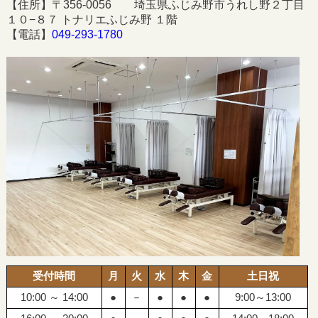
【住所】〒356-0056 埼玉県ふじみ野市うれし野２丁目
１０−８７ トナリエふじみ野 １階
【電話】
049-293-1780
受付時間
月
火
水
木
金
土日祝
10:00 ～ 14:00
●
－
●
●
●
9:00～13:00