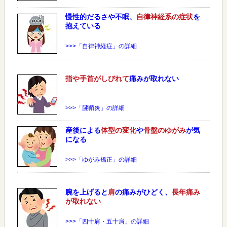
慢性的だるさや不眠、
自律神経系の症状
を
抱えている
>>>「自律神経症」の詳細
指や手首がしびれて
痛みが取れない
>>>「腱鞘炎」の詳細
産後による
体型の変化
や
骨盤のゆがみ
が気
になる
>>>「ゆがみ矯正」の詳細
腕を上げると
肩
の痛みがひどく、
長年痛み
が取れない
>>>「四十肩・五十肩」の詳細