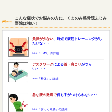
こんな症状でお悩みの方に、くまのみ整骨院ふじみ
野院は強い！
負担が少ない
、時短で腹筋トレーニングがし
たいな・・
>>>「EMS」の詳細
デスクワーク
による
首・肩こり
がつら
い・・・
>>>「整体」の詳細
急な
腰
の激痛で
何も手がつけられない･･･
>>>「ぎっくり腰」の詳細