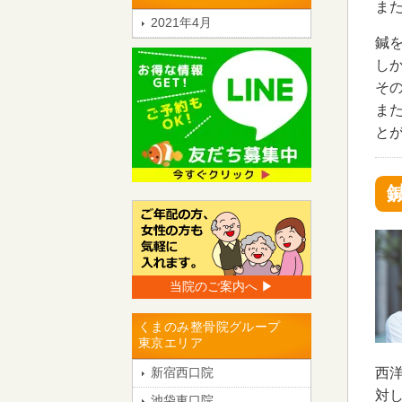
ま
2021年4月
鍼
し
そ
ま
と
当院のご案内へ ▶︎
くまのみ整骨院グループ
東京エリア
西
新宿西口院
対
池袋東口院