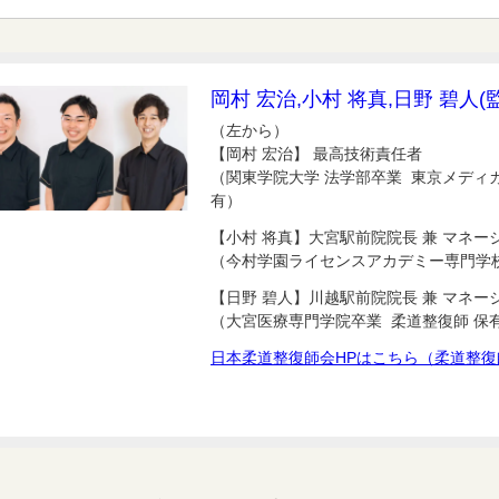
岡村 宏治,小村 将真,日野 碧人(
（左から）
【岡村 宏治】 最高技術責任者
（関東学院大学 法学部卒業 東京メディ
有）
【小村 将真】大宮駅前院院長 兼 マネー
（今村学園ライセンスアカデミー専門学校
【日野 碧人】川越駅前院院長 兼 マネー
（大宮医療専門学院卒業 柔道整復師 保
日本柔道整復師会HPはこちら（柔道整復