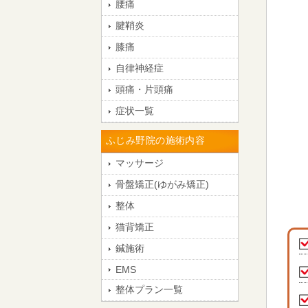
腰痛
腱鞘炎
膝痛
自律神経症
頭痛・片頭痛
症状一覧
ふじみ野院の施術内容
マッサージ
骨盤矯正(ゆがみ矯正)
整体
猫背矯正
鍼施術
EMS
整体プラン一覧