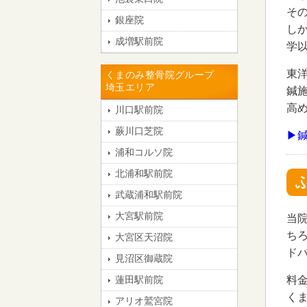
そ
銀座院
し
成増駅前院
学
東
くまのみ整骨院グループ
埼玉エリア
鍼
高
川口駅前院
蕨川口芝院
▶
浦和コルソ院
北浦和駅前院
武蔵浦和駅前院
大宮駅前院
当
ち
大宮区天沼院
ド
見沼区御蔵院
料
蓮田駅前院
く
アリオ鷲宮院