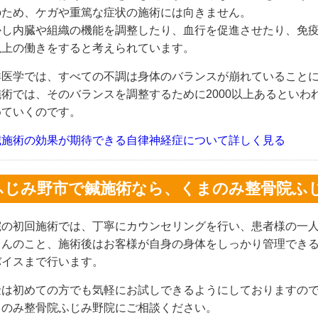
のため、ケガや重篤な症状の施術には向きません。
かし内臓や組織の機能を調整したり、血行を促進させたり、免
以上の働きをすると考えられています。
洋医学では、すべての不調は身体のバランスが崩れていること
施術では、そのバランスを調整するために2000以上あるといわ
めていくのです。
鍼施術の効果が期待できる自律神経症について詳しく見る
ふじみ野市で鍼施術なら、くまのみ整骨院ふ
院の初回施術では、丁寧にカウンセリングを行い、患者様の一
ろんのこと、施術後はお客様が自身の身体をしっかり管理でき
バイスまで行います。
金は初めての方でも気軽にお試しできるようにしておりますの
まのみ整骨院ふじみ野院にご相談ください。