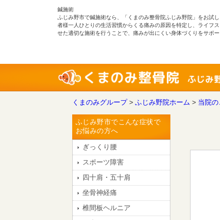
鍼施術
ふじみ野市で鍼施術なら、「くまのみ整骨院ふじみ野院」をお試し
者様一人ひとりの生活習慣からくる痛みの原因を特定し、ライフス
せた適切な施術を行うことで、痛みが出にくい身体づくりをサポー
くまのみグループ
>
ふじみ野院ホーム
>
当院の
ふじみ野市でこんな症状で
お悩みの方へ
ぎっくり腰
スポーツ障害
四十肩・五十肩
坐骨神経痛
椎間板ヘルニア