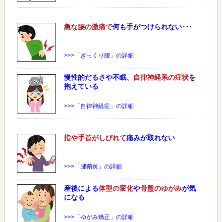
急な
腰
の激痛で
何も手がつけられない･･･
>>>「ぎっくり腰」の詳細
慢性的だるさや不眠、
自律神経系の症状
を
抱えている
>>>「自律神経症」の詳細
指や手首がしびれて
痛みが取れない
>>>「腱鞘炎」の詳細
産後による
体型の変化
や
骨盤のゆがみ
が気
になる
>>>「ゆがみ矯正」の詳細