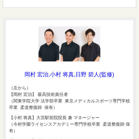
岡村 宏治,小村 将真,日野 碧人(監修)
（左から）
【岡村 宏治】 最高技術責任者
（関東学院大学 法学部卒業 東京メディカルスポーツ専門学校
卒業 柔道整復師 保有）
【小村 将真】大宮駅前院院長 兼 マネージャー
（今村学園ライセンスアカデミー専門学校卒業 柔道整復師 保
有）