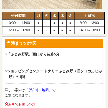
受付時間
月
火
水
木
金
土日祝
10:00 ～ 14:00
●
－
●
●
●
9:00～13:00
16:00 ～ 20:00
●
－
●
●
●
14:00～18:00
当院までの地図
○「ふじみ野駅」西口から徒歩5分
○ショッピングセンター トナリエふじみ野（旧ソヨカふじみ
野）の1階
詳しい案内は「
所在地・地図
」で
ご覧になれます。
お車でお越しの方