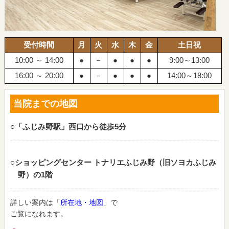
受付時間
月
火
水
木
金
土日祝
10:00 ～ 14:00
●
－
●
●
●
9:00～13:00
16:00 ～ 20:00
●
－
●
●
●
14:00～18:00
当院までの地図
○「ふじみ野駅」西口から徒歩5分
○ショッピングセンター トナリエふじみ野（旧ソヨカふじみ
野）の1階
詳しい案内は「
所在地・地図
」で
ご覧になれます。