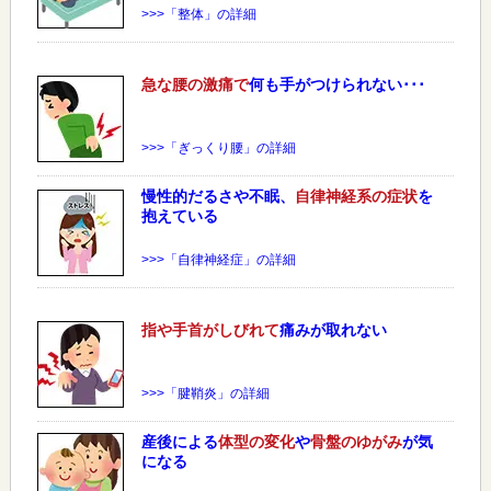
>>>「整体」の詳細
急な
腰
の激痛で
何も手がつけられない･･･
>>>「ぎっくり腰」の詳細
慢性的だるさや不眠、
自律神経系の症状
を
抱えている
>>>「自律神経症」の詳細
指や手首がしびれて
痛みが取れない
>>>「腱鞘炎」の詳細
産後による
体型の変化
や
骨盤のゆがみ
が気
になる