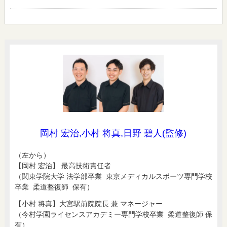
岡村 宏治,小村 将真,日野 碧人(監修)
（左から）
【岡村 宏治】 最高技術責任者
（関東学院大学 法学部卒業 東京メディカルスポーツ専門学校
卒業 柔道整復師 保有）
【小村 将真】大宮駅前院院長 兼 マネージャー
（今村学園ライセンスアカデミー専門学校卒業 柔道整復師 保
有）