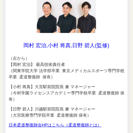
岡村 宏治,小村 将真,日野 碧人(監修)
（左から）
【岡村 宏治】 最高技術責任者
（関東学院大学 法学部卒業 東京メディカルスポーツ専門学校
卒業 柔道整復師 保有）
【小村 将真】大宮駅前院院長 兼 マネージャー
（今村学園ライセンスアカデミー専門学校卒業 柔道整復師 保
有）
【日野 碧人】川越駅前院院長 兼 マネージャー
（大宮医療専門学院卒業 柔道整復師 保有）
日本柔道整復師会HPはこちら（柔道整復師とは）