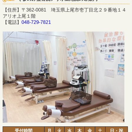
【住所】〒362-0081 埼玉県上尾市壱丁目北２９番地１４
アリオ上尾１階
【電話】
048-729-7821
受付時間
月
火
水
木
金
土
日・祝