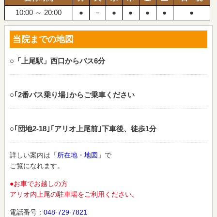
10:00 ～ 20:00
●
－
●
●
●
●
●
当院までの地図
○「上尾駅」西口からバス6分
○｢2番バス乗り場｣からご乗車ください
○｢団地2‐18｣｢アリオ上尾前｣下車後、徒歩1分
詳しい案内は「
所在地・地図
」で
ご覧になれます。
●お車でお越しの方
アリオ内上尾の駐車場をご利用ください。
電話番号：
048-729-7821