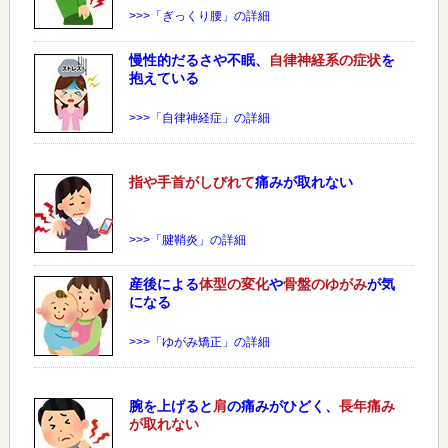
>>>「ぎっくり腰」の詳細
慢性的だるさや不眠、
自律神経系の症状
を
抱えている
>>>「自律神経症」の詳細
指や手首がしびれて
痛みが取れない
>>>「腱鞘炎」の詳細
産後による
体型の変化
や
骨盤のゆがみ
が気
になる
>>>「ゆがみ矯正」の詳細
腕を上げると
肩
の痛みがひどく、
長年痛み
が取れない