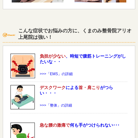
こんな症状でお悩みの方に、くまのみ整骨院アリオ
上尾院は強い！
負担が少ない
、時短で腹筋トレーニングがし
たいな・・
>>>「EMS」の詳細
デスクワーク
による
首・肩こり
がつら
い・・・
>>>「整体」の詳細
急な
腰
の激痛で
何も手がつけられない･･･