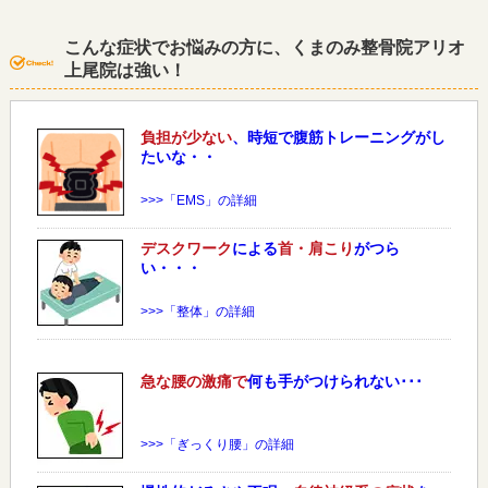
こんな症状でお悩みの方に、くまのみ整骨院アリオ
上尾院は強い！
負担が少ない
、時短で腹筋トレーニングがし
たいな・・
>>>「EMS」の詳細
デスクワーク
による
首・肩こり
がつら
い・・・
>>>「整体」の詳細
急な
腰
の激痛で
何も手がつけられない･･･
>>>「ぎっくり腰」の詳細