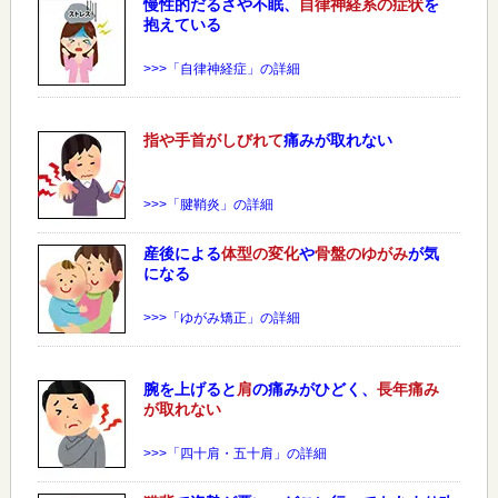
慢性的だるさや不眠、
自律神経系の症状
を
抱えている
>>>「自律神経症」の詳細
指や手首がしびれて
痛みが取れない
>>>「腱鞘炎」の詳細
産後による
体型の変化
や
骨盤のゆがみ
が気
になる
>>>「ゆがみ矯正」の詳細
腕を上げると
肩
の痛みがひどく、
長年痛み
が取れない
>>>「四十肩・五十肩」の詳細