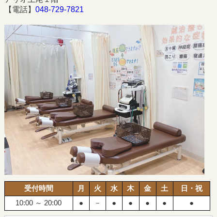
【電話】
048-729-7821
受付時間
月
火
水
木
金
土
日・祝
10:00 ～ 20:00
●
－
●
●
●
●
●