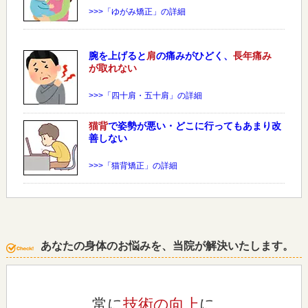
>>>「ゆがみ矯正」の詳細
腕を上げると
肩
の痛みがひどく、
長年痛み
が取れない
>>>「四十肩・五十肩」の詳細
猫背
で姿勢が悪い・どこに行ってもあまり改
善しない
>>>「猫背矯正」の詳細
あなたの身体のお悩みを、当院が解決いたします。
常に
技術の向上
に