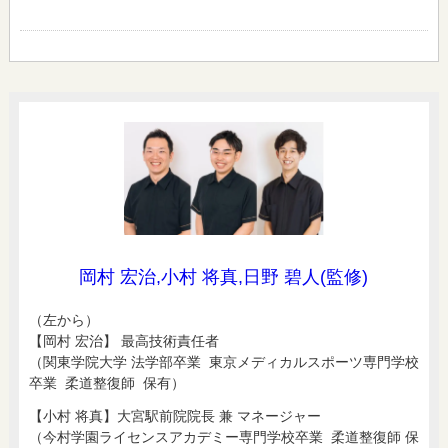
岡村 宏治,小村 将真,日野 碧人(監修)
（左から）
【岡村 宏治】 最高技術責任者
（関東学院大学 法学部卒業 東京メディカルスポーツ専門学校
卒業 柔道整復師 保有）
【小村 将真】大宮駅前院院長 兼 マネージャー
（今村学園ライセンスアカデミー専門学校卒業 柔道整復師 保