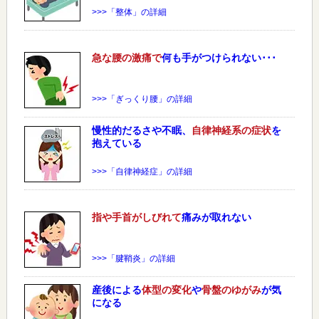
>>>「整体」の詳細
急な
腰
の激痛で
何も手がつけられない･･･
>>>「ぎっくり腰」の詳細
慢性的だるさや不眠、
自律神経系の症状
を
抱えている
>>>「自律神経症」の詳細
指や手首がしびれて
痛みが取れない
>>>「腱鞘炎」の詳細
産後による
体型の変化
や
骨盤のゆがみ
が気
になる