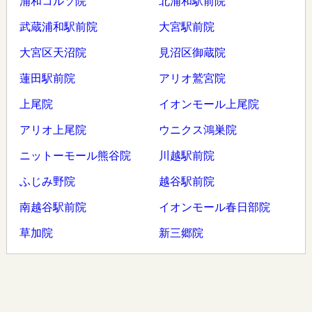
浦和コルソ院
北浦和駅前院
武蔵浦和駅前院
大宮駅前院
大宮区天沼院
見沼区御蔵院
蓮田駅前院
アリオ鷲宮院
上尾院
イオンモール上尾院
アリオ上尾院
ウニクス鴻巣院
ニットーモール熊谷院
川越駅前院
ふじみ野院
越谷駅前院
南越谷駅前院
イオンモール春日部院
草加院
新三郷院