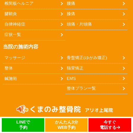
椎間板ヘルニア
腰痛
腱鞘炎
膝痛
自律神経症
頭痛・片頭痛
症状一覧
当院の施術内容
マッサージ
骨盤矯正(ゆがみ矯正)
整体
猫背矯正
鍼施術
EMS
整体プラン一覧
今すぐ
かんたん3分
LINEで
電話する
WEB予約
予約