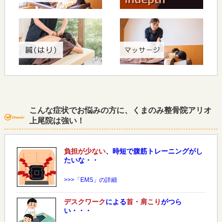
こんな症状でお悩みの方に、くまのみ整骨院アリオ
上尾院は強い！
負担が少ない
、時短で腹筋トレーニングがし
たいな・・
>>>「EMS」の詳細
デスクワーク
による
首・肩こり
がつら
い・・・