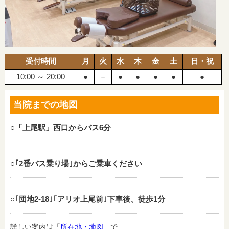
受付時間
月
火
水
木
金
土
日・祝
10:00 ～ 20:00
●
－
●
●
●
●
●
当院までの地図
○「上尾駅」西口からバス6分
○｢2番バス乗り場｣からご乗車ください
○｢団地2‐18｣｢アリオ上尾前｣下車後、徒歩1分
詳しい案内は「
所在地・地図
」で