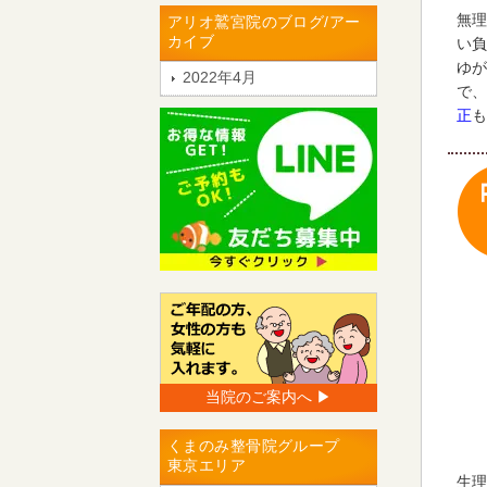
無理
アリオ鷲宮院のブログ/アー
カイブ
い負
ゆが
2022年4月
で、
正
も
当院のご案内へ ▶︎
くまのみ整骨院グループ
東京エリア
生理