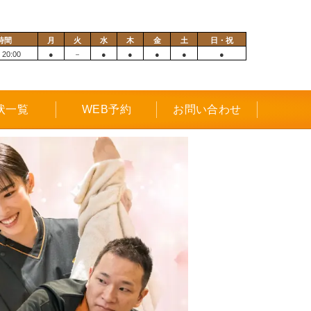
時間
月
火
水
木
金
土
日・祝
 20:00
●
－
●
●
●
●
●
状一覧
WEB予約
お問い合わせ