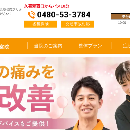
久喜駅西口からバス10分
み整骨院アリオ
0480-53-3784
ださい！
受付
10:00 ～
各種保険
交通事故対応
当院のご案内
整体プラン
症