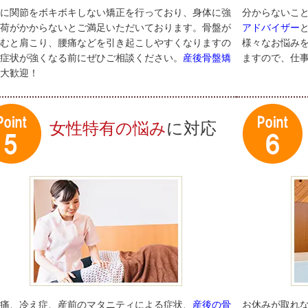
に関節をボキボキしない矯正を行っており、身体に強
分からないこ
荷がかからないとご満足いただいております。骨盤が
アドバイザー
むと肩こり、腰痛などを引き起こしやすくなりますの
様々なお悩み
症状が強くなる前にぜひご相談ください。
産後骨盤矯
ますので、仕
大歓迎！
女性特有の悩み
に対応
痛、冷え症、産前のマタニティによる症状、
産後の骨
お休みが取れ