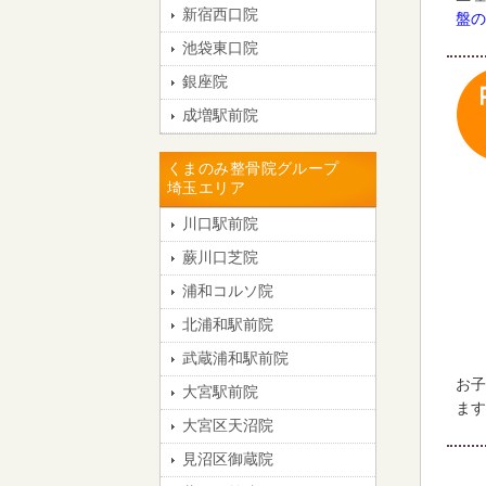
新宿西口院
盤の
池袋東口院
銀座院
成増駅前院
くまのみ整骨院グループ
埼玉エリア
川口駅前院
蕨川口芝院
浦和コルソ院
北浦和駅前院
武蔵浦和駅前院
お子
大宮駅前院
ます
大宮区天沼院
見沼区御蔵院