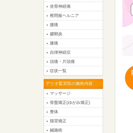
坐骨神経痛
椎間板ヘルニア
腰痛
腱鞘炎
膝痛
自律神経症
頭痛・片頭痛
症状一覧
アリオ鷲宮院の施術内容
マッサージ
骨盤矯正(ゆがみ矯正)
整体
猫背矯正
鍼施術