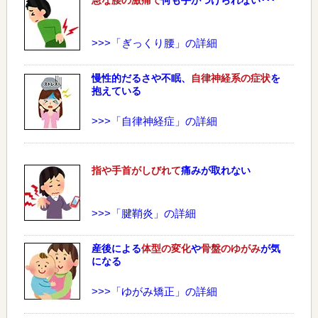
>>>「ぎっくり腰」の詳細
慢性的だるさや不眠、
自律神経系の症状
を
抱えている
>>>「自律神経症」の詳細
指や手首がしびれて
痛みが取れない
>>>「腱鞘炎」の詳細
産後による
体型の変化
や
骨盤のゆがみ
が気
になる
>>>「ゆがみ矯正」の詳細