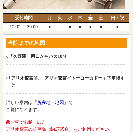
受付時間
月
火
水
木
金
土
日・祝
10:00 ～ 20:00
●
－
●
●
●
●
●
当院までの地図
○「久喜駅」西口からバス10分
○｢アリオ鷲宮前｣「アリオ鷲宮イトーヨーカドー」下車後す
ぐ
詳しい案内は「
所在地・地図
」で
ご覧になれます。
お車でお越しの方
アリオ鷲宮の駐車場（約2765台）をご利用ください。