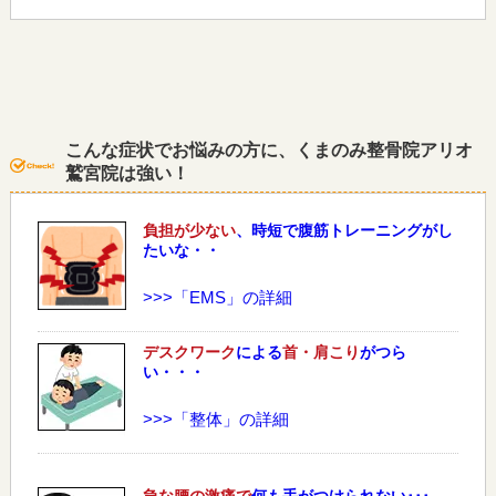
こんな症状でお悩みの方に、くまのみ整骨院アリオ
鷲宮院は強い！
負担が少ない
、時短で腹筋トレーニングがし
たいな・・
>>>「EMS」の詳細
デスクワーク
による
首・肩こり
がつら
い・・・
>>>「整体」の詳細
急な
腰
の激痛で
何も手がつけられない･･･