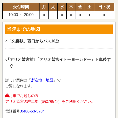
受付時間
月
火
水
木
金
土
日・祝
10:00 ～ 20:00
●
－
●
●
●
●
●
当院までの地図
○「久喜駅」西口からバス10分
○｢アリオ鷲宮前｣「アリオ鷲宮イトーヨーカドー」下車後す
ぐ
詳しい案内は「
所在地・地図
」で
ご覧になれます。
お車でお越しの方
アリオ鷲宮の駐車場（約2765台）をご利用ください。
電話番号:
0480-53-3784