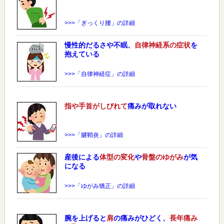
>>>「ぎっくり腰」の詳細
慢性的だるさや不眠、
自律神経系の症状
を
抱えている
>>>「自律神経症」の詳細
指や手首がしびれて
痛みが取れない
>>>「腱鞘炎」の詳細
産後による
体型の変化
や
骨盤のゆがみ
が気
になる
>>>「ゆがみ矯正」の詳細
腕を上げると
肩
の痛みがひどく、
長年痛み