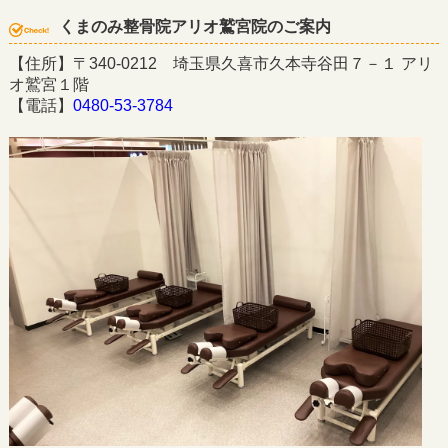
くまのみ整骨院アリオ鷲宮院のご案内
【住所】〒340-0212 埼玉県久喜市久本寺谷田７－１ アリ
オ鷲宮１階
【電話】
0480-53-3784