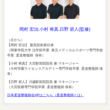
岡村 宏治,小村 将真,日野 碧人(監修)
（左から）
【岡村 宏治】 最高技術責任者
（関東学院大学 法学部卒業 東京メディカルスポーツ専門学校
卒業 柔道整復師 保有）
【小村 将真】大宮駅前院院長 兼 マネージャー
（今村学園ライセンスアカデミー専門学校卒業 柔道整復師 保
有）
【日野 碧人】川越駅前院院長 兼 マネージャー
（大宮医療専門学院卒業 柔道整復師 保有）
日本柔道整復師会HPはこちら（柔道整復師とは）