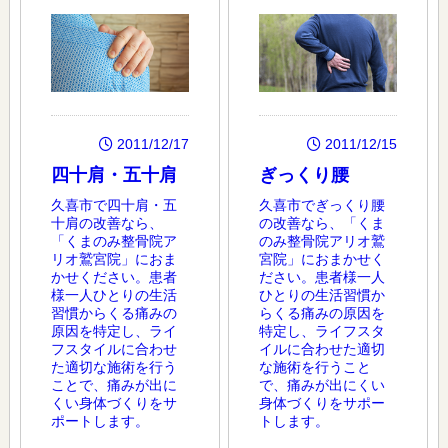
2011/12/17
2011/12/15
四十肩・五十肩
ぎっくり腰
久喜市で四十肩・五
久喜市でぎっくり腰
十肩の改善なら、
の改善なら、「くま
「くまのみ整骨院ア
のみ整骨院アリオ鷲
リオ鷲宮院」におま
宮院」におまかせく
かせください。患者
ださい。患者様一人
様一人ひとりの生活
ひとりの生活習慣か
習慣からくる痛みの
らくる痛みの原因を
原因を特定し、ライ
特定し、ライフスタ
フスタイルに合わせ
イルに合わせた適切
た適切な施術を行う
な施術を行うこと
ことで、痛みが出に
で、痛みが出にくい
くい身体づくりをサ
身体づくりをサポー
ポートします。
トします。