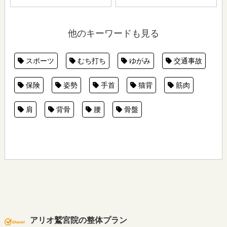
他のキーワードも見る
スポーツ
むち打ち
ゆがみ
交通事故
保険
姿勢
手首
猫背
筋肉
肩
背骨
腰
骨盤
アリオ鷲宮院の整体プラン