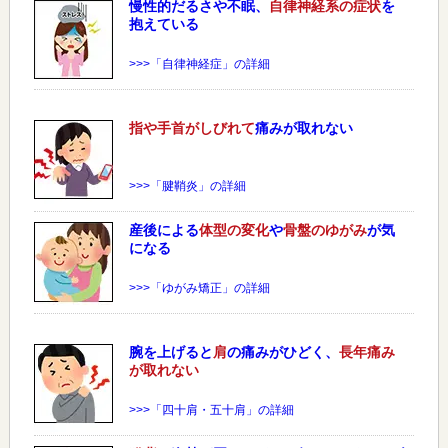
慢性的だるさや不眠、
自律神経系の症状
を
抱えている
>>>「自律神経症」の詳細
指や手首がしびれて
痛みが取れない
>>>「腱鞘炎」の詳細
産後による
体型の変化
や
骨盤のゆがみ
が気
になる
>>>「ゆがみ矯正」の詳細
腕を上げると
肩
の痛みがひどく、
長年痛み
が取れない
>>>「四十肩・五十肩」の詳細