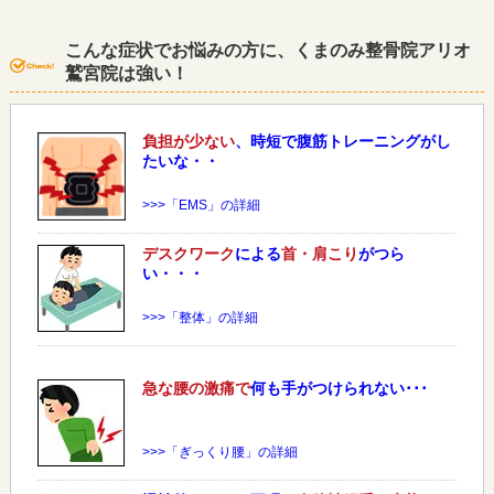
こんな症状でお悩みの方に、くまのみ整骨院アリオ
鷲宮院は強い！
負担が少ない
、時短で腹筋トレーニングがし
たいな・・
>>>「EMS」の詳細
デスクワーク
による
首・肩こり
がつら
い・・・
>>>「整体」の詳細
急な
腰
の激痛で
何も手がつけられない･･･
>>>「ぎっくり腰」の詳細