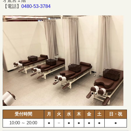
オ鷲宮１階
【電話】
0480-53-3784
受付時間
月
火
水
木
金
土
日・祝
10:00 ～ 20:00
●
－
●
●
●
●
●