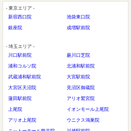
- 東京エリア -
新宿西口院
池袋東口院
銀座院
成増駅前院
- 埼玉エリア -
川口駅前院
蕨川口芝院
浦和コルソ院
北浦和駅前院
武蔵浦和駅前院
大宮駅前院
大宮区天沼院
見沼区御蔵院
蓮田駅前院
アリオ鷲宮院
上尾院
イオンモール上尾院
アリオ上尾院
ウニクス鴻巣院
ニットーモール熊谷院
川越駅前院