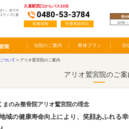
久喜駅西口からバス10分
さい。全ての
0480-53-3784
スアップに貢
受付
10:00 ～
各種保険
交通事故対応
当院のご案内
整体プラン
症
について
>
アリオ鷲宮院のご案内
アリオ鷲宮院のご案
くまのみ整骨院アリオ鷲宮院の理念
 地域の健康寿命向上により、笑顔あふれる
 』