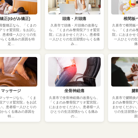
矯正(ゆがみ矯正)
頭痛・片頭痛
椎間板
骨盤矯正なら、「くまの
久喜市で頭痛・片頭痛の改善な
久喜市で椎間板
アリオ鷲宮院」をお試し
ら、「くまのみ整骨院アリオ鷲宮
ら、「くまのみ
。患者様一人ひとりの生
院」におまかせください。患者様
院」におまかせ
からくる痛みの原因を特
一人ひとりの生活習慣からくる痛
一人ひとりの生
定…
み…
痛
マッサージ
坐骨神経痛
腱
マッサージなら、「くま
久喜市で坐骨神経痛の改善なら、
久喜市で腱鞘炎
院アリオ鷲宮院」をお試
「くまのみ整骨院アリオ鷲宮院」
まのみ整骨院ア
い。患者様一人ひとりの
におまかせください。患者様一人
まかせください
慣からくる痛みの原因を
ひとりの生活習慣からくる痛み
りの生活習慣か
特…
の…
因