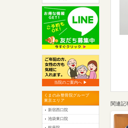
当院のご案内へ ▶︎
くまのみ整骨院グループ
東京エリア
関連記
新宿西口院
池袋東口院
銀座院