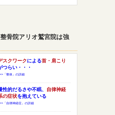
整骨院アリオ鷲宮院は強
デスクワーク
による
首・肩こり
がつらい・・・
>>>「整体」の詳細
慢性的だるさや不眠、
自律神経
系の症状
を抱えている
>>>「自律神経症」の詳細