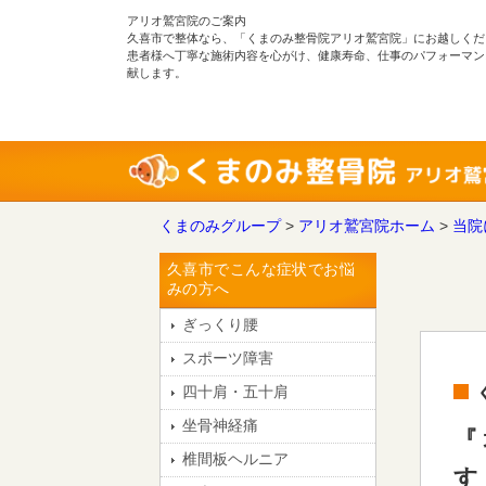
アリオ鷲宮院のご案内
久喜市で整体なら、「くまのみ整骨院アリオ鷲宮院」にお越しくだ
患者様へ丁寧な施術内容を心がけ、健康寿命、仕事のパフォーマン
献します。
くまのみグループ
>
アリオ鷲宮院ホーム
>
当院
久喜市でこんな症状でお悩
みの方へ
ぎっくり腰
スポーツ障害
四十肩・五十肩
坐骨神経痛
『
椎間板ヘルニア
す