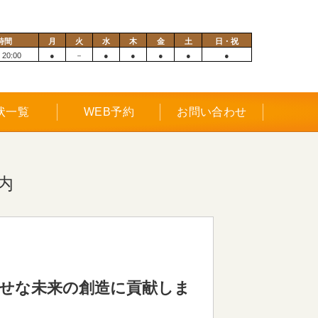
時間
月
火
水
木
金
土
日・祝
 20:00
●
－
●
●
●
●
●
状一覧
WEB予約
お問い合わせ
内
幸せな未来の創造に貢献しま