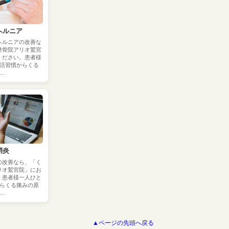
ヘルニア
ヘルニアの改善な
整骨院アリオ鷲宮
ください。患者様
活習慣からくる
…
鞘炎
の改善なら、「く
リオ鷲宮院」にお
。患者様一人ひと
らくる痛みの原
…
▲ページの先頭へ戻る