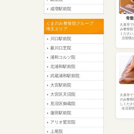
成増駅前院
骨盤
くまのみ整骨院グループ
久喜市で
埼玉エリア
み整骨院
ください
川口駅前院
活習慣
蕨川口芝院
浦和コルソ院
北浦和駅前院
武蔵浦和駅前院
大宮駅前院
大宮区天沼院
久喜市で
のみ整骨
見沼区御蔵院
しくださ
生活習
蓮田駅前院
アリオ鷲宮院
上尾院