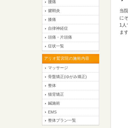
腰痛
腱鞘炎
当
に
膝痛
1
自律神経症
ま
頭痛・片頭痛
症状一覧
アリオ鷲宮院の施術内容
マッサージ
骨盤矯正(ゆがみ矯正)
整体
猫背矯正
鍼施術
EMS
整体プラン一覧