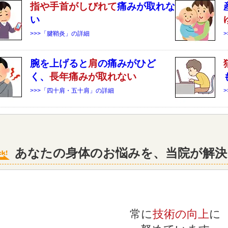
指や手首がしびれて
痛みが取れな
い
>>>「腱鞘炎」の詳細
腕を上げると
肩
の痛みがひど
く、
長年痛みが取れない
>>>「四十肩・五十肩」の詳細
あなたの身体のお悩みを、当院が解決
常に
技術の向上
に