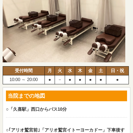
受付時間
月
火
水
木
金
土
日・祝
10:00 ～ 20:00
●
－
●
●
●
●
●
当院までの地図
○「久喜駅」西口からバス10分
○｢アリオ鷲宮前｣「アリオ鷲宮イトーヨーカドー」下車後す