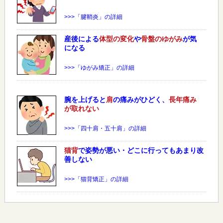
>>>「腱鞘炎」の詳細
産後による
体型の変化
や
骨盤のゆがみ
が気
になる
>>>「ゆがみ矯正」の詳細
腕を上げると
肩
の痛みがひどく、
長年痛み
が取れない
>>>「四十肩・五十肩」の詳細
猫背
で姿勢が悪い・どこに行ってもあまり改
善しない
>>>「猫背矯正」の詳細