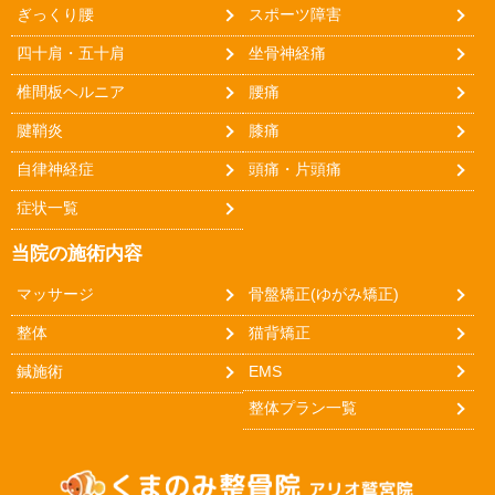
ぎっくり腰
スポーツ障害
四十肩・五十肩
坐骨神経痛
椎間板ヘルニア
腰痛
腱鞘炎
膝痛
自律神経症
頭痛・片頭痛
症状一覧
当院の施術内容
マッサージ
骨盤矯正(ゆがみ矯正)
整体
猫背矯正
鍼施術
EMS
整体プラン一覧