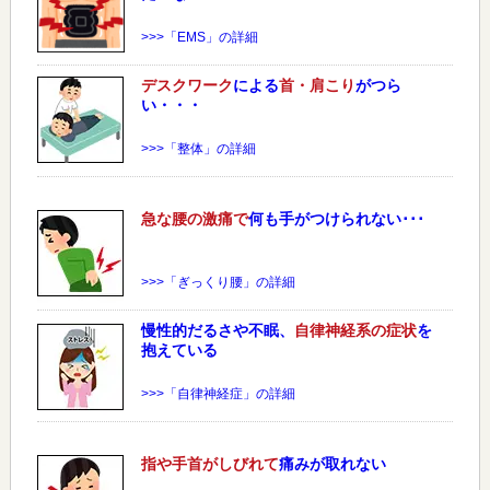
>>>「EMS」の詳細
デスクワーク
による
首・肩こり
がつら
い・・・
>>>「整体」の詳細
急な
腰
の激痛で
何も手がつけられない･･･
>>>「ぎっくり腰」の詳細
慢性的だるさや不眠、
自律神経系の症状
を
抱えている
>>>「自律神経症」の詳細
指や手首がしびれて
痛みが取れない