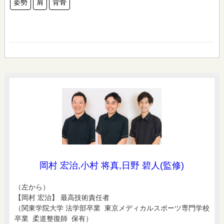
姿勢
肩
背骨
岡村 宏治,小村 将真,日野 碧人(監修)
（左から）
【岡村 宏治】 最高技術責任者
（関東学院大学 法学部卒業 東京メディカルスポーツ専門学校
卒業 柔道整復師 保有）