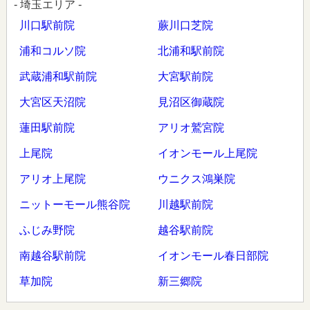
- 埼玉エリア -
川口駅前院
蕨川口芝院
浦和コルソ院
北浦和駅前院
武蔵浦和駅前院
大宮駅前院
大宮区天沼院
見沼区御蔵院
蓮田駅前院
アリオ鷲宮院
上尾院
イオンモール上尾院
アリオ上尾院
ウニクス鴻巣院
ニットーモール熊谷院
川越駅前院
ふじみ野院
越谷駅前院
南越谷駅前院
イオンモール春日部院
草加院
新三郷院