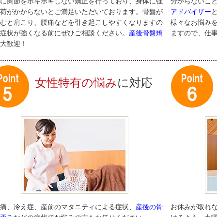
に関節をボキボキしない矯正を行っており、身体に強
分からないこ
荷がかからないとご満足いただいております。骨盤が
アドバイザー
むと肩こり、腰痛などを引き起こしやすくなりますの
様々なお悩み
症状が強くなる前にぜひご相談ください。
産後骨盤矯
ますので、仕
大歓迎！
女性特有の悩み
に対応
痛、冷え症、産前のマタニティによる症状、
産後の骨
お休みが取れ