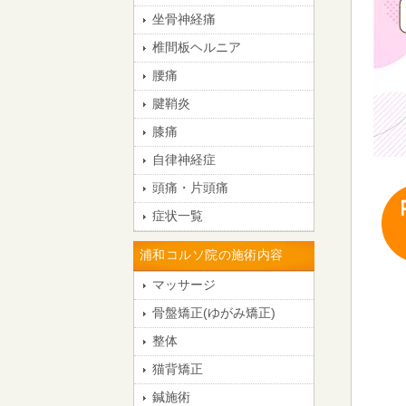
坐骨神経痛
椎間板ヘルニア
腰痛
腱鞘炎
膝痛
自律神経症
頭痛・片頭痛
症状一覧
浦和コルソ院の施術内容
マッサージ
骨盤矯正(ゆがみ矯正)
整体
猫背矯正
鍼施術