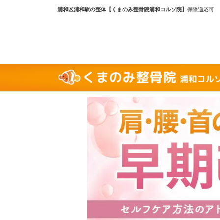
浦和区浦和駅の整体【くまのみ整骨院浦和コルソ院】
保険適応可