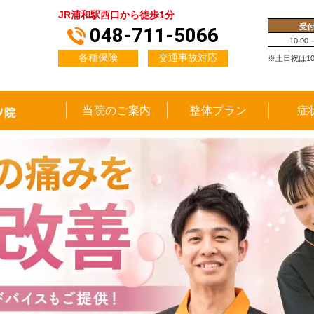
JR浦和駅西口から徒歩1分
受
048-711-5066
10:00 
各種保険
交通事故対応
※土日祝は10:0
当院のご案内
整体プラン
症