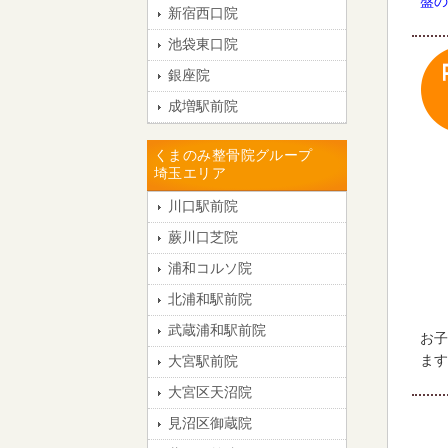
盤の
新宿西口院
池袋東口院
銀座院
成増駅前院
くまのみ整骨院グループ
埼玉エリア
川口駅前院
蕨川口芝院
浦和コルソ院
北浦和駅前院
武蔵浦和駅前院
お子
ます
大宮駅前院
大宮区天沼院
見沼区御蔵院