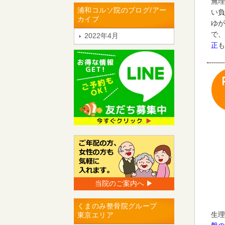
無理
浦和コルソ院のブログ/アー
い負
カイブ
ゆが
で、
2022年4月
正
も
当院のご案内へ ▶︎
くまのみ整骨院グループ
生理
東京エリア