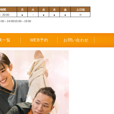
付時間
月
火
水
木
金
土日祝
～ 20:00
●
－
●
●
●
※
0～14:00/15:00～19:00
状一覧
WEB予約
お問い合わせ