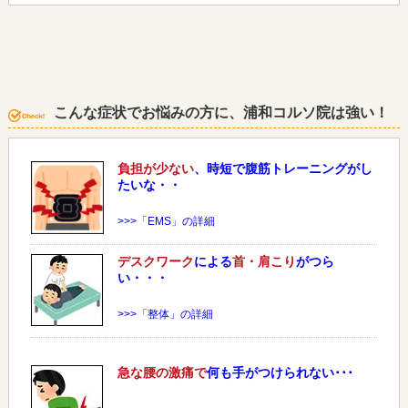
こんな症状でお悩みの方に、浦和コルソ院は強い！
負担が少ない
、時短で腹筋トレーニングがし
たいな・・
>>>「EMS」の詳細
デスクワーク
による
首・肩こり
がつら
い・・・
>>>「整体」の詳細
急な
腰
の激痛で
何も手がつけられない･･･