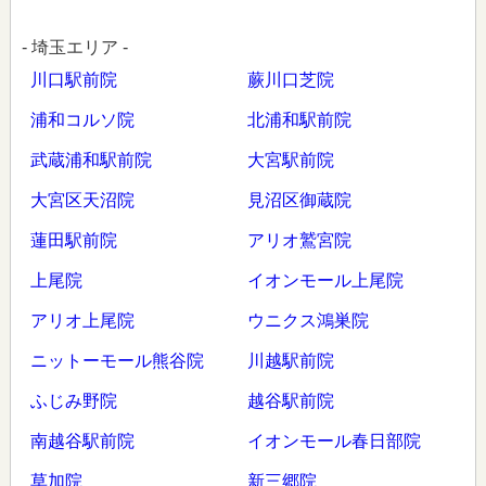
- 埼玉エリア -
川口駅前院
蕨川口芝院
浦和コルソ院
北浦和駅前院
武蔵浦和駅前院
大宮駅前院
大宮区天沼院
見沼区御蔵院
蓮田駅前院
アリオ鷲宮院
上尾院
イオンモール上尾院
アリオ上尾院
ウニクス鴻巣院
ニットーモール熊谷院
川越駅前院
ふじみ野院
越谷駅前院
南越谷駅前院
イオンモール春日部院
草加院
新三郷院