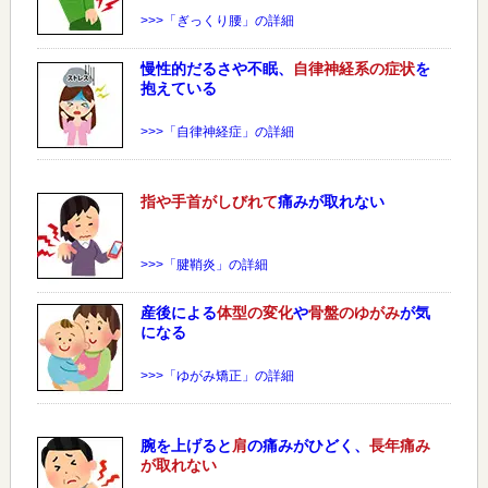
>>>「ぎっくり腰」の詳細
慢性的だるさや不眠、
自律神経系の症状
を
抱えている
>>>「自律神経症」の詳細
指や手首がしびれて
痛みが取れない
>>>「腱鞘炎」の詳細
産後による
体型の変化
や
骨盤のゆがみ
が気
になる
>>>「ゆがみ矯正」の詳細
腕を上げると
肩
の痛みがひどく、
長年痛み
が取れない