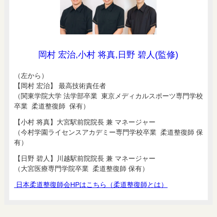
岡村 宏治,小村 将真,日野 碧人(監修)
（左から）
【岡村 宏治】 最高技術責任者
（関東学院大学 法学部卒業 東京メディカルスポーツ専門学校
卒業 柔道整復師 保有）
【小村 将真】大宮駅前院院長 兼 マネージャー
（今村学園ライセンスアカデミー専門学校卒業 柔道整復師 保
有）
【日野 碧人】川越駅前院院長 兼 マネージャー
（大宮医療専門学院卒業 柔道整復師 保有）
日本柔道整復師会HPはこちら（柔道整復師とは）