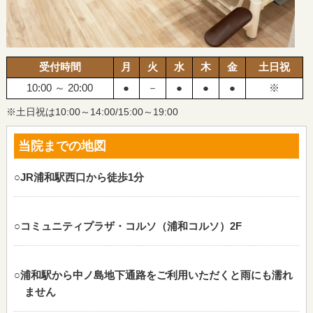
受付時間
月
火
水
木
金
土日祝
10:00 ～ 20:00
●
－
●
●
●
※
※土日祝は10:00～14:00/15:00～19:00
当院までの地図
○JR浦和駅西口から徒歩1分
○コミュニティプラザ・コルソ（浦和コルソ）2F
○浦和駅から中ノ島地下通路をご利用いただくと雨にも濡れ
ません