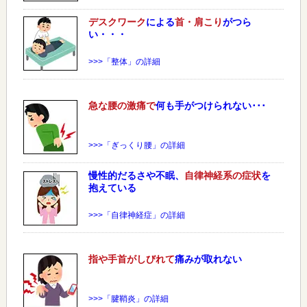
デスクワーク
による
首・肩こり
がつら
い・・・
>>>「整体」の詳細
急な
腰
の激痛で
何も手がつけられない･･･
>>>「ぎっくり腰」の詳細
慢性的だるさや不眠、
自律神経系の症状
を
抱えている
>>>「自律神経症」の詳細
指や手首がしびれて
痛みが取れない
>>>「腱鞘炎」の詳細