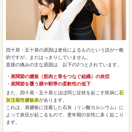
四十肩・五十肩の原因は老化によるものという説が一般
的ですが、まだはっきりしていません。
直接の痛みの主な原因は、以下の2つとされています。
・肩関節の腱板（筋肉と骨をつなぐ組織）の炎症
・肩関節を覆う膜や靭帯の柔軟性の低下
また、四十肩・五十肩とほぼ同じ症状を起こす疾病に
石
灰沈着性腱板炎
があります。
これは、肩腱板に沈着した石灰（リン酸カルシウム）に
よって炎症が起こるもので、更年期の女性に多く起こり
ます。