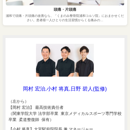
頭痛・片頭痛
浦和で頭痛・片頭痛の改善なら、「くまのみ整骨院浦和コルソ院」におまかせくだ
さい。患者様一人ひとりの生活習慣からくる痛みの…
岡村 宏治,小村 将真,日野 碧人(監修)
（左から）
【岡村 宏治】 最高技術責任者
（関東学院大学 法学部卒業 東京メディカルスポーツ専門学校
卒業 柔道整復師 保有）
【小村 将真】大宮駅前院院長 兼 マネージャー