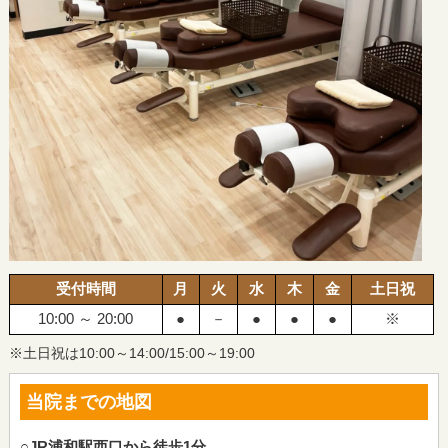
受付時間
月
火
水
木
金
土日祝
10:00 ～ 20:00
●
－
●
●
●
※
※土日祝は10:00～14:00/15:00～19:00
当院までの地図
○JR浦和駅西口から徒歩1分