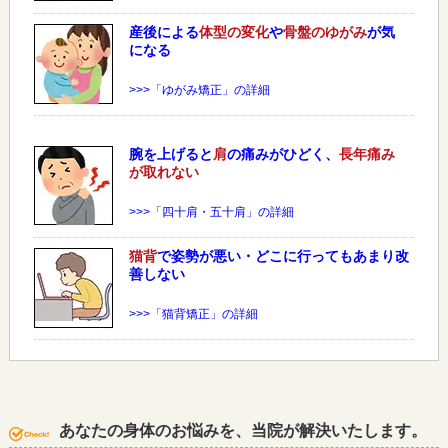
産後による
体型の変化
や
骨盤のゆがみ
が気
になる
>>>「ゆがみ矯正」の詳細
腕を上げると
肩
の痛みがひどく、
長年痛み
が取れない
>>>「四十肩・五十肩」の詳細
猫背
で姿勢が悪い・どこに行ってもあまり改
善しない
>>>「猫背矯正」の詳細
あなたの身体のお悩みを、当院が解決いたします。