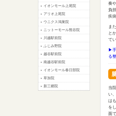
奏
イオンモール上尾院
負
アリオ上尾院
疾
ウニクス鴻巣院
ま
ニットーモール熊谷院
と
川越駅前院
て
ふじみ野院
▶
越谷駅前院
る
南越谷駅前院
イオンモール春日部院
草加院
新三郷院
当
い
は
を
面