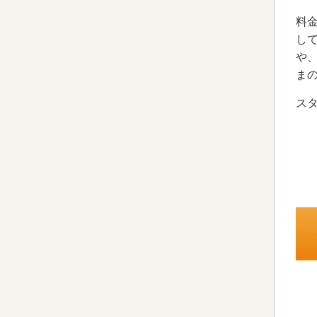
料
し
や
ま
ス