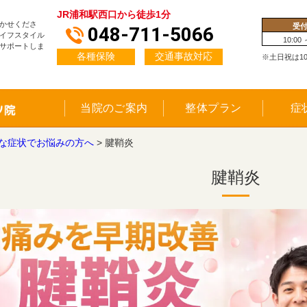
JR浦和駅西口から徒歩1分
かせくださ
受
048-711-5066
イフスタイル
10:00 
サポートしま
各種保険
交通事故対応
※土日祝は10:0
当院のご案内
整体プラン
症
な症状でお悩みの方へ
>
腱鞘炎
腱鞘炎