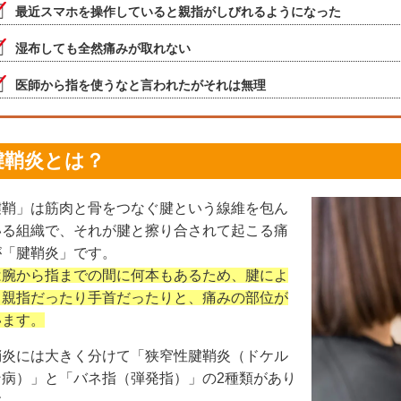
最近スマホを操作していると親指がしびれるようになった
湿布しても全然痛みが取れない
医師から指を使うなと言われたがそれは無理
腱鞘炎とは？
腱鞘」は筋肉と骨をつなぐ腱という線維を包ん
いる組織で、それが腱と擦り合されて起こる痛
が「腱鞘炎」です。
は腕から指までの間に何本もあるため、腱によ
て親指だったり手首だったりと、痛みの部位が
います。
鞘炎には大きく分けて「狭窄性腱鞘炎（ドケル
ン病）」と「バネ指（弾発指）」の2種類があり
す。