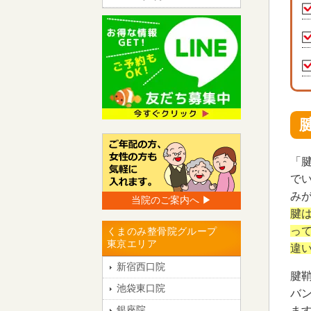
「
で
み
当院のご案内へ ▶︎
腱
っ
くまのみ整骨院グループ
東京エリア
違
新宿西口院
腱
池袋東口院
バ
銀座院
ま