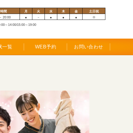
付時間
月
火
水
木
金
土日祝
～ 20:00
●
－
●
●
●
※
0～14:00/15:00～19:00
状一覧
WEB予約
お問い合わせ