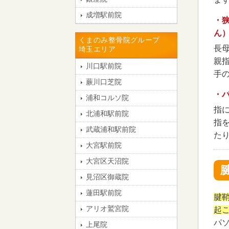
成増駅前院
・
ん
くまのみ整骨院グループ
長
埼玉エリア
親
川口駅前院
手
蕨川口芝院
・
浦和コルソ院
指
北浦和駅前院
指
武蔵浦和駅前院
た
大宮駅前院
大宮区天沼院
見沼区御蔵院
蓮田駅前院
腱
アリオ鷲宮院
起
パ
上尾院