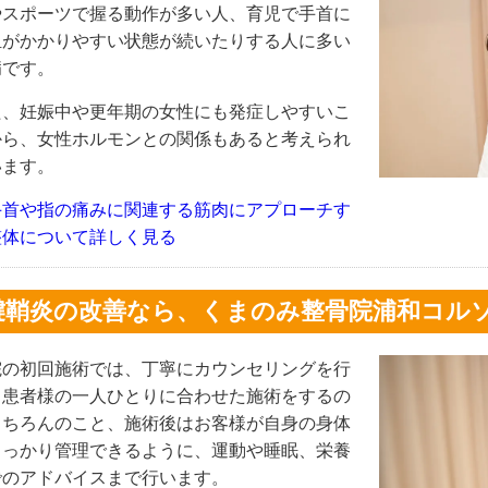
やスポーツで握る動作が多い人、育児で手首に
担がかかりやすい状態が続いたりする人に多い
病です。
た、妊娠中や更年期の女性にも発症しやすいこ
から、女性ホルモンとの関係もあると考えられ
います。
手首や指の痛みに関連する筋肉にアプローチす
整体について詳しく見る
腱鞘炎の改善なら、くまのみ整骨院浦和コル
院の初回施術では、丁寧にカウンセリングを行
、患者様の一人ひとりに合わせた施術をするの
もちろんのこと、施術後はお客様が自身の身体
しっかり管理できるように、運動や睡眠、栄養
でのアドバイスまで行います。