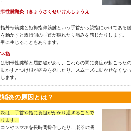
狭窄性腱鞘炎（きょうさくせいけんしょうえ
）
母指外転筋腱と短拇指伸筋腱という手首から親指にかけてある
指を動かすと親指側の手首が腫れたり痛みを感じたりします。
の甲に生じることもあります。
バネ指
には靭帯性腱鞘と屈筋腱があり、これらの間に炎症が起こった
を動かすとつけ根が痛みを発したり、スムーズに動かせなくな
りします。
腱鞘炎の原因とは？
鞘炎は、手首や指に負担がかかり過ぎることで
こります。
ソコンやスマホを長時間操作したり、楽器の演