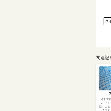
ス
関連記
浦和で
ら、「く
院」にお
一人ひと