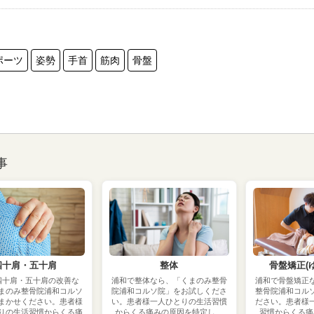
ポーツ
姿勢
手首
筋肉
骨盤
事
四十肩・五十肩
整体
骨盤矯正(
四十肩・五十肩の改善な
浦和で整体なら、「くまのみ整骨
浦和で骨盤矯正
まのみ整骨院浦和コルソ
院浦和コルソ院」をお試しくださ
整骨院浦和コル
まかせください。患者様
い。患者様一人ひとりの生活習慣
ださい。患者様
りの生活習慣からくる痛
からくる痛みの原因を特定し、
習慣からくる痛