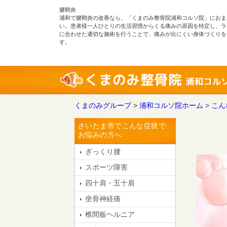
腱鞘炎
浦和で腱鞘炎の改善なら、「くまのみ整骨院浦和コルソ院」におま
い。患者様一人ひとりの生活習慣からくる痛みの原因を特定し、ラ
に合わせた適切な施術を行うことで、痛みが出にくい身体づくりを
す。
くまのみグループ
>
浦和コルソ院ホーム
>
こん
さいたま市でこんな症状で
お悩みの方へ
ぎっくり腰
スポーツ障害
四十肩・五十肩
坐骨神経痛
椎間板ヘルニア