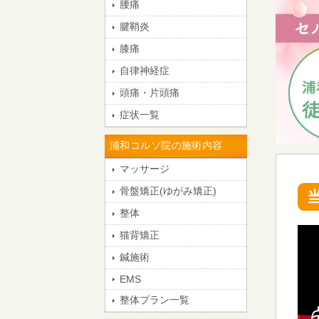
腰痛
腱鞘炎
膝痛
自律神経症
頭痛・片頭痛
症状一覧
浦和コルソ院の施術内容
マッサージ
骨盤矯正(ゆがみ矯正)
整体
猫背矯正
鍼施術
EMS
整体プラン一覧