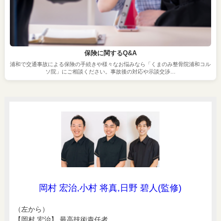
保険に関するQ&A
浦和で交通事故による保険の手続きや様々なお悩みなら「くまのみ整骨院浦和コル
ソ院」にご相談ください。事故後の対応や示談交渉…
岡村 宏治,小村 将真,日野 碧人(監修)
（左から）
【岡村 宏治】 最高技術責任者