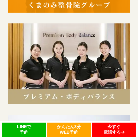
今すぐ
かんたん3分
LINEで
電話する
WEB予約
予約