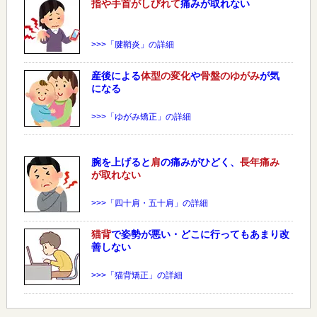
指や手首がしびれて
痛みが取れない
>>>「腱鞘炎」の詳細
産後による
体型の変化
や
骨盤のゆがみ
が気
になる
>>>「ゆがみ矯正」の詳細
腕を上げると
肩
の痛みがひどく、
長年痛み
が取れない
>>>「四十肩・五十肩」の詳細
猫背
で姿勢が悪い・どこに行ってもあまり改
善しない
>>>「猫背矯正」の詳細