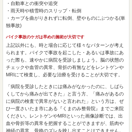
・自動車との衝突や追突
・雨天時や積雪時のスリップ・転倒
・カーブを曲がりきれずに転倒、壁やものにぶつかる(単
独事故)
バイク事故のケガは早めの施術が大切です
上記以外にも、時と場合に応じて様々なパターンが考え
られます。バイクで事故を起こした・あるいは事故にあ
った際も、速やかに病院を受診しましょう。脳の状態の
チェックや血管の異常、骨折の有無などをレントゲンや
MRIにて検査し、必要な治療を受けることが大切です。
「病院を受診したときには痛みがなかったのに、しばら
くしてから痛みが出てきた」と言う方、「痛みがあるの
に病院の検査で異常がないと言われた」という方は、ぜ
ひ一度さいたま市にある『くまのみ整骨院』までご来院
ください。レントゲンやMRIといった画像診断では、出
血や骨折等の異常を把握することができますが、筋肉や
神経の異常、骨格のズレを映し出すことはできません。