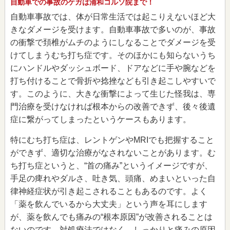
自動車での事故のケガは浦和コルソ院まで！
自動車事故では、体が日常生活では起こりえないほど大
きなダメージを受けます。自動車事故で多いのが、事故
の衝撃で頚椎がムチのようにしなることでダメージを受
けてしまうむち打ち症です。そのほかにも知らないうち
にハンドルやダッシュボード、ドアなどに手や腕などを
打ち付けることで骨折や捻挫なども引き起こしやすいで
す。このように、大きな衝撃によって生じた怪我は、専
門治療を受けなければ根本からの改善できず、後々後遺
症に繋がってしまったというケースもあります。
特にむち打ち症は、レントゲンやMRIでも把握すること
ができず、適切な治療がなされないことがあります。む
ち打ち症というと、“首の痛み”というイメージですが、
手足の痺れやダルさ、吐き気、頭痛、めまいといった自
律神経症状が引き起こされることもあるのです。よく
「薬を飲んでいるから大丈夫」という声を耳にします
が、薬を飲んでも痛みの“根本原因”が改善されることは
ないのです。対処療法ではなく、しっかりと痛みの原因