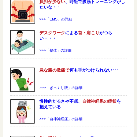
負担が少ない
、時短で腹筋トレーニングがし
たいな・・
>>>「EMS」の詳細
デスクワーク
による
首・肩こり
がつら
い・・・
>>>「整体」の詳細
急な
腰
の激痛で
何も手がつけられない･･･
>>>「ぎっくり腰」の詳細
慢性的だるさや不眠、
自律神経系の症状
を
抱えている
>>>「自律神経症」の詳細