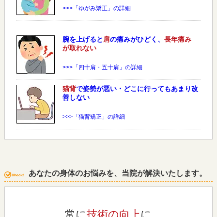
>>>「ゆがみ矯正」の詳細
腕を上げると
肩
の痛みがひどく、
長年痛み
が取れない
>>>「四十肩・五十肩」の詳細
猫背
で姿勢が悪い・どこに行ってもあまり改
善しない
>>>「猫背矯正」の詳細
あなたの身体のお悩みを、当院が解決いたします。
常に
技術の向上
に