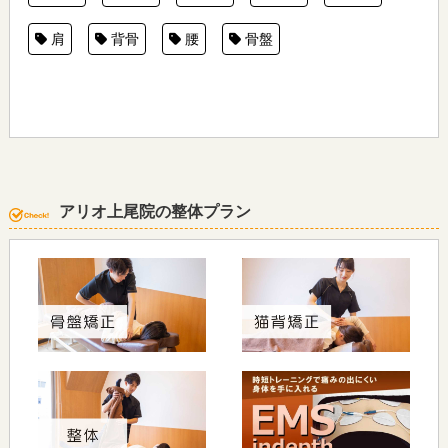
肩
背骨
腰
骨盤
アリオ上尾院の整体プラン