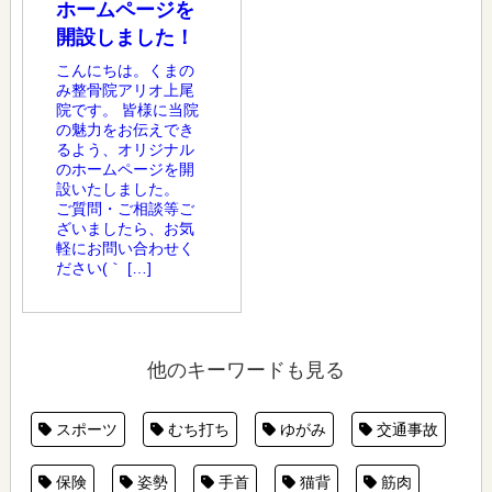
ホームページを
開設しました！
こんにちは。くまの
み整骨院アリオ上尾
院です。 皆様に当院
の魅力をお伝えでき
るよう、オリジナル
のホームページを開
設いたしました。
ご質問・ご相談等ご
ざいましたら、お気
軽にお問い合わせく
ださい(｀ […]
他のキーワードも見る
スポーツ
むち打ち
ゆがみ
交通事故
保険
姿勢
手首
猫背
筋肉