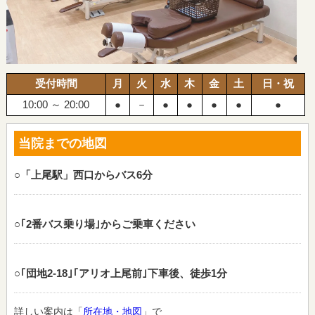
受付時間
月
火
水
木
金
土
日・祝
10:00 ～ 20:00
●
－
●
●
●
●
●
当院までの地図
○「上尾駅」西口からバス6分
○｢2番バス乗り場｣からご乗車ください
○｢団地2‐18｣｢アリオ上尾前｣下車後、徒歩1分
詳しい案内は「
所在地・地図
」で