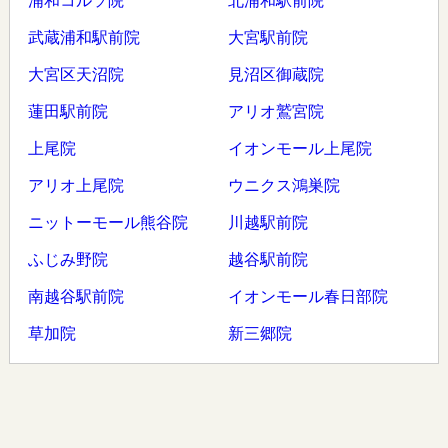
浦和コルソ院
北浦和駅前院
武蔵浦和駅前院
大宮駅前院
大宮区天沼院
見沼区御蔵院
蓮田駅前院
アリオ鷲宮院
上尾院
イオンモール上尾院
アリオ上尾院
ウニクス鴻巣院
ニットーモール熊谷院
川越駅前院
ふじみ野院
越谷駅前院
南越谷駅前院
イオンモール春日部院
草加院
新三郷院