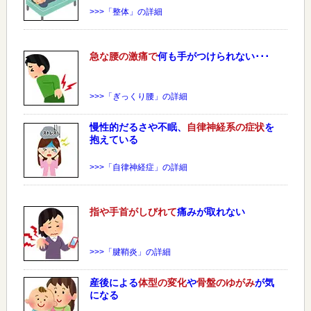
>>>「整体」の詳細
急な
腰
の激痛で
何も手がつけられない･･･
>>>「ぎっくり腰」の詳細
慢性的だるさや不眠、
自律神経系の症状
を
抱えている
>>>「自律神経症」の詳細
指や手首がしびれて
痛みが取れない
>>>「腱鞘炎」の詳細
産後による
体型の変化
や
骨盤のゆがみ
が気
になる