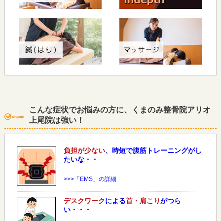
こんな症状でお悩みの方に、くまのみ整骨院アリオ
上尾院は強い！
負担が少ない
、時短で腹筋トレーニングがし
たいな・・
>>>「EMS」の詳細
デスクワーク
による
首・肩こり
がつら
い・・・