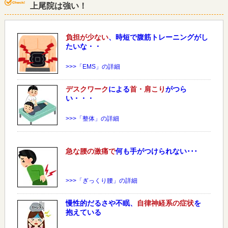
上尾院は強い！
負担が少ない
、時短で腹筋トレーニングがし
たいな・・
>>>「EMS」の詳細
デスクワーク
による
首・肩こり
がつら
い・・・
>>>「整体」の詳細
急な
腰
の激痛で
何も手がつけられない･･･
>>>「ぎっくり腰」の詳細
慢性的だるさや不眠、
自律神経系の症状
を
抱えている