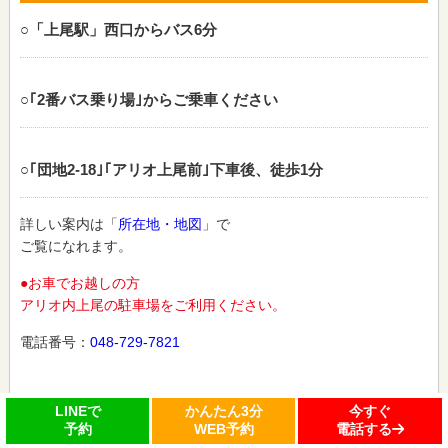
○「上尾駅」西口からバス6分
○｢2番バス乗り場｣からご乗車ください
○｢団地2‐18｣｢アリオ上尾前｣下車後、徒歩1分
詳しい案内は「
所在地・地図
」で
ご覧になれます。
●お車でお越しの方
アリオ内上尾の駐車場をご利用ください。
電話番号：
048-729-7821
LINEで
かんたん3分
今すぐ
予約
WEB予約
電話する