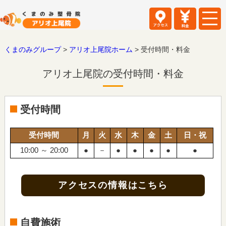
くまのみグループ
>
アリオ上尾院ホーム
>
受付時間・料金
アリオ上尾院の受付時間・料金
受付時間
受付時間
月
火
水
木
金
土
日・祝
10:00 ～ 20:00
●
－
●
●
●
●
●
アクセスの情報はこちら
自費施術