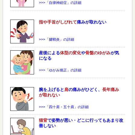
>>>「自律神経症」の詳細
指や手首がしびれて
痛みが取れない
>>>「腱鞘炎」の詳細
産後による
体型の変化
や
骨盤のゆがみ
が気
になる
>>>「ゆがみ矯正」の詳細
腕を上げると
肩
の痛みがひどく、
長年痛み
が取れない
>>>「四十肩・五十肩」の詳細
猫背
で姿勢が悪い・どこに行ってもあまり改
善しない