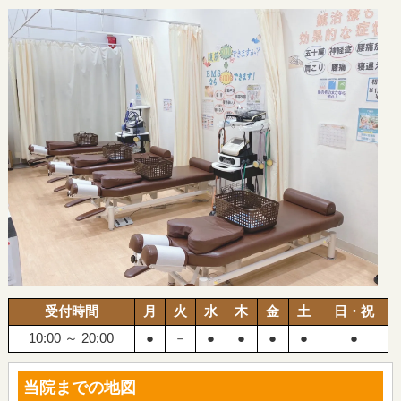
受付時間
月
火
水
木
金
土
日・祝
10:00 ～ 20:00
●
－
●
●
●
●
●
当院までの地図