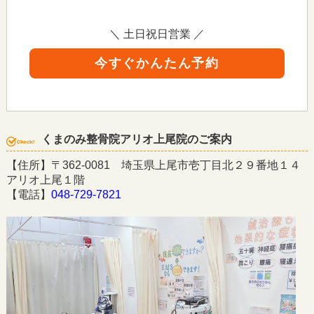
＼ 土日祝日営業 ／
今すぐかんたん予約
くまのみ整骨院アリオ上尾院のご案内
【住所】〒362-0081 埼玉県上尾市壱丁目北２９番地１４
アリオ上尾１階
【電話】
048-729-7821