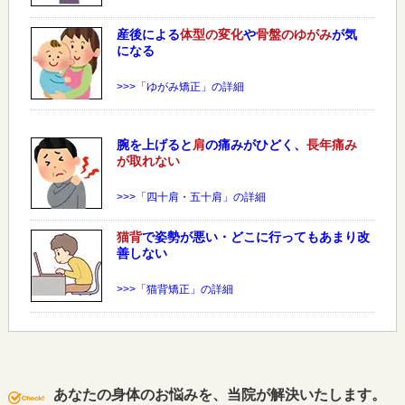
産後による
体型の変化
や
骨盤のゆがみ
が気
になる
>>>「ゆがみ矯正」の詳細
腕を上げると
肩
の痛みがひどく、
長年痛み
が取れない
>>>「四十肩・五十肩」の詳細
猫背
で姿勢が悪い・どこに行ってもあまり改
善しない
>>>「猫背矯正」の詳細
あなたの身体のお悩みを、当院が解決いたします。