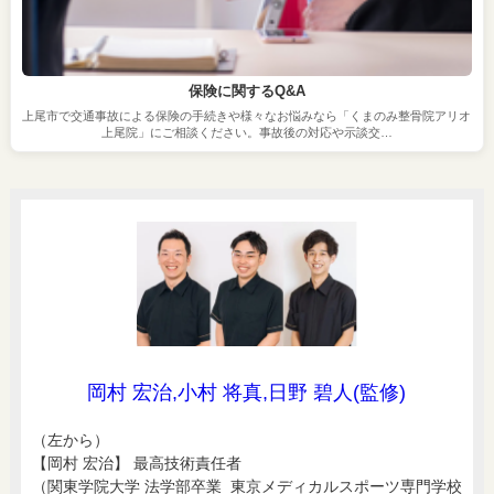
保険に関するQ&A
上尾市で交通事故による保険の手続きや様々なお悩みなら「くまのみ整骨院アリオ
上尾院」にご相談ください。事故後の対応や示談交…
岡村 宏治,小村 将真,日野 碧人(監修)
（左から）
【岡村 宏治】 最高技術責任者
（関東学院大学 法学部卒業 東京メディカルスポーツ専門学校