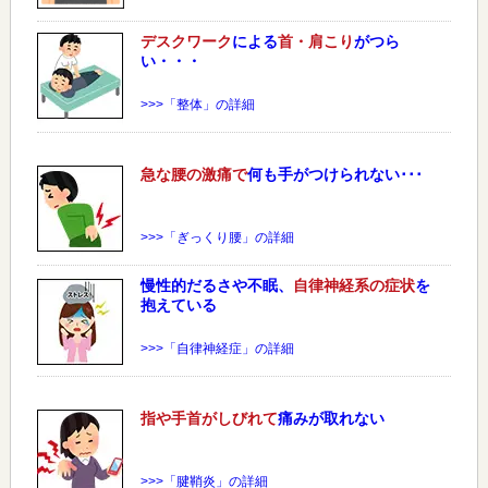
デスクワーク
による
首・肩こり
がつら
い・・・
>>>「整体」の詳細
急な
腰
の激痛で
何も手がつけられない･･･
>>>「ぎっくり腰」の詳細
慢性的だるさや不眠、
自律神経系の症状
を
抱えている
>>>「自律神経症」の詳細
指や手首がしびれて
痛みが取れない
>>>「腱鞘炎」の詳細