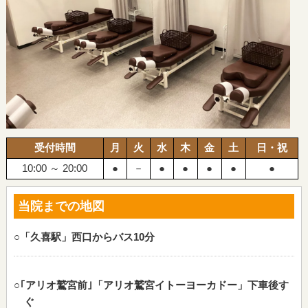
受付時間
月
火
水
木
金
土
日・祝
10:00 ～ 20:00
●
－
●
●
●
●
●
当院までの地図
○「久喜駅」西口からバス10分
○｢アリオ鷲宮前｣「アリオ鷲宮イトーヨーカドー」下車後す
ぐ