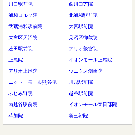
川口駅前院
蕨川口芝院
浦和コルソ院
北浦和駅前院
武蔵浦和駅前院
大宮駅前院
大宮区天沼院
見沼区御蔵院
蓮田駅前院
アリオ鷲宮院
上尾院
イオンモール上尾院
アリオ上尾院
ウニクス鴻巣院
ニットーモール熊谷院
川越駅前院
ふじみ野院
越谷駅前院
南越谷駅前院
イオンモール春日部院
草加院
新三郷院