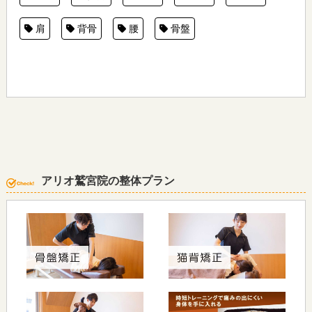
肩
背骨
腰
骨盤
アリオ鷲宮院の整体プラン