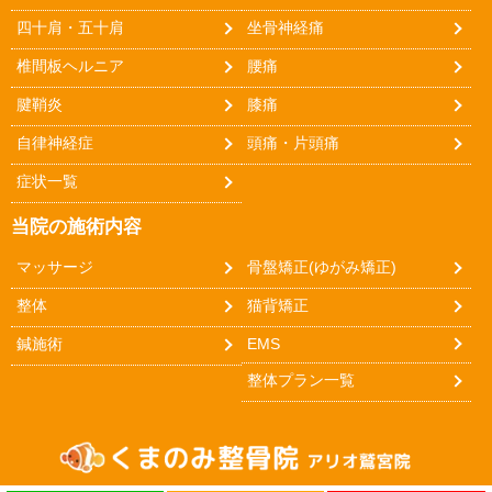
四十肩・五十肩
坐骨神経痛
椎間板ヘルニア
腰痛
腱鞘炎
膝痛
自律神経症
頭痛・片頭痛
症状一覧
当院の施術内容
マッサージ
骨盤矯正(ゆがみ矯正)
整体
猫背矯正
鍼施術
EMS
整体プラン一覧