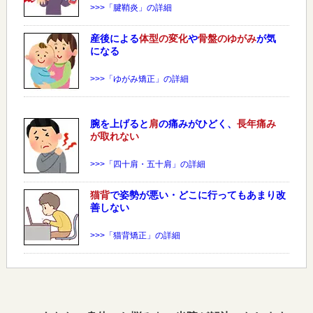
>>>「腱鞘炎」の詳細
産後による
体型の変化
や
骨盤のゆがみ
が気
になる
>>>「ゆがみ矯正」の詳細
腕を上げると
肩
の痛みがひどく、
長年痛み
が取れない
>>>「四十肩・五十肩」の詳細
猫背
で姿勢が悪い・どこに行ってもあまり改
善しない
>>>「猫背矯正」の詳細