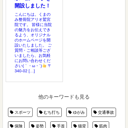
開設しました！
こんにちは。くまの
み整骨院アリオ鷲宮
院です。 皆様に当院
の魅力をお伝えでき
るよう、オリジナル
のホームページを開
設いたしました。 ご
質問・ご相談等ござ
いましたら、お気軽
にお問い合わせくだ
さい(｀・ω・´)
〒
340-02 […]
他のキーワードも見る
スポーツ
むち打ち
ゆがみ
交通事故
保険
姿勢
手首
猫背
筋肉