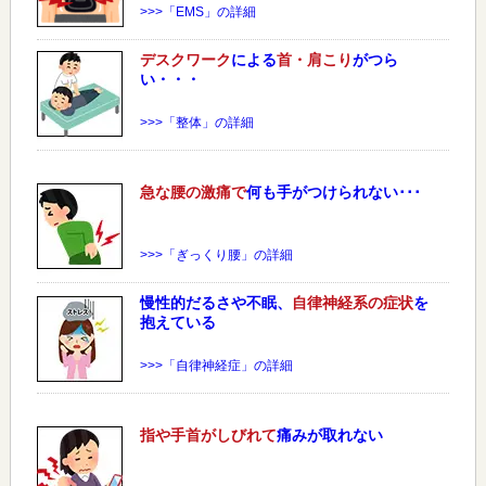
>>>「EMS」の詳細
デスクワーク
による
首・肩こり
がつら
い・・・
>>>「整体」の詳細
急な
腰
の激痛で
何も手がつけられない･･･
>>>「ぎっくり腰」の詳細
慢性的だるさや不眠、
自律神経系の症状
を
抱えている
>>>「自律神経症」の詳細
指や手首がしびれて
痛みが取れない