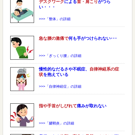
デスクワーク
による
首・肩こり
がつら
い・・・
>>>「整体」の詳細
急な
腰
の激痛で
何も手がつけられない･･･
>>>「ぎっくり腰」の詳細
慢性的なだるさや不眠症、
自律神経系の症
状
を抱えている
>>>「自律神経症」の詳細
指や手首がしびれて
痛みが取れない
>>>「腱鞘炎」の詳細