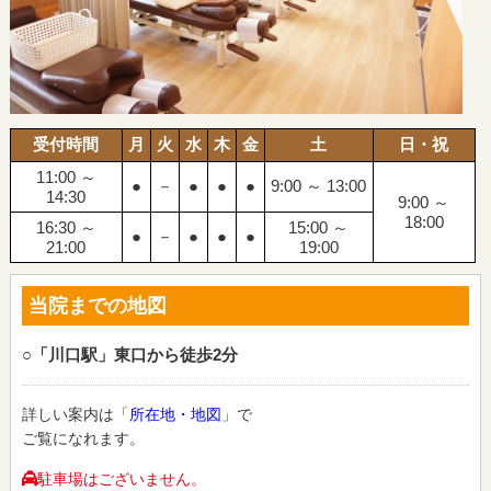
受付時間
月
火
水
木
金
土
日・祝
11:00 ～
●
－
●
●
●
9:00 ～ 13:00
14:30
9:00 ～
18:00
16:30 ～
15:00 ～
●
－
●
●
●
21:00
19:00
当院までの地図
○「川口駅」東口から徒歩2分
詳しい案内は「
所在地・地図
」で
ご覧になれます。
駐車場はございません。