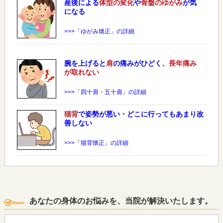
産後による
体型の変化
や
骨盤のゆがみ
が気
になる
>>>「ゆがみ矯正」の詳細
腕を上げると
肩
の痛みがひどく、
長年痛み
が取れない
>>>「四十肩・五十肩」の詳細
猫背
で姿勢が悪い・どこに行ってもあまり改
善しない
>>>「猫背矯正」の詳細
あなたの身体のお悩みを、当院が解決いたします。