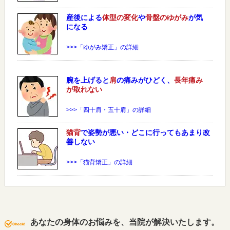
産後による
体型の変化
や
骨盤のゆがみ
が気
になる
>>>「ゆがみ矯正」の詳細
腕を上げると
肩
の痛みがひどく、
長年痛み
が取れない
>>>「四十肩・五十肩」の詳細
猫背
で姿勢が悪い・どこに行ってもあまり改
善しない
>>>「猫背矯正」の詳細
あなたの身体のお悩みを、当院が解決いたします。