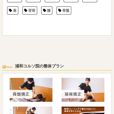
肩
背骨
腰
骨盤
浦和コルソ院の整体プラン