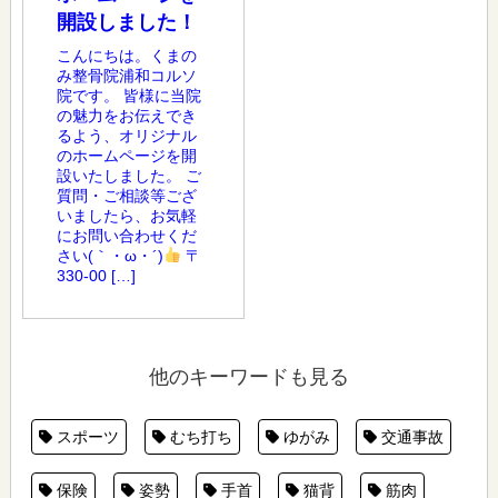
開設しました！
こんにちは。くまの
み整骨院浦和コルソ
院です。 皆様に当院
の魅力をお伝えでき
るよう、オリジナル
のホームページを開
設いたしました。 ご
質問・ご相談等ござ
いましたら、お気軽
にお問い合わせくだ
さい(｀・ω・´)
〒
330-00 […]
他のキーワードも見る
スポーツ
むち打ち
ゆがみ
交通事故
保険
姿勢
手首
猫背
筋肉