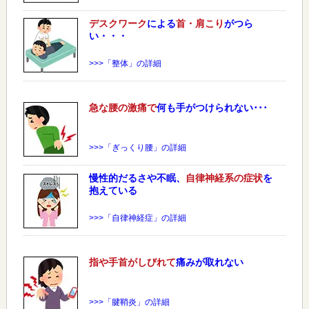
デスクワーク
による
首・肩こり
がつら
い・・・
>>>「整体」の詳細
急な
腰
の激痛で
何も手がつけられない･･･
>>>「ぎっくり腰」の詳細
慢性的だるさや不眠、
自律神経系の症状
を
抱えている
>>>「自律神経症」の詳細
指や手首がしびれて
痛みが取れない
>>>「腱鞘炎」の詳細