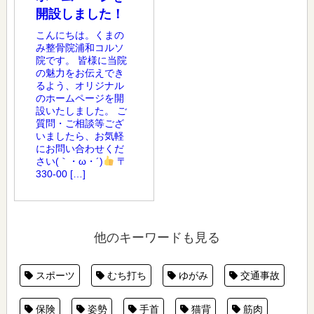
開設しました！
こんにちは。くまの
み整骨院浦和コルソ
院です。 皆様に当院
の魅力をお伝えでき
るよう、オリジナル
のホームページを開
設いたしました。 ご
質問・ご相談等ござ
いましたら、お気軽
にお問い合わせくだ
さい(｀・ω・´)
〒
330-00 […]
他のキーワードも見る
スポーツ
むち打ち
ゆがみ
交通事故
保険
姿勢
手首
猫背
筋肉