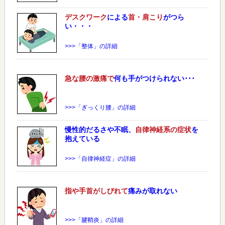
デスクワーク
による
首・肩こり
がつら
い・・・
>>>「整体」の詳細
急な
腰
の激痛で
何も手がつけられない･･･
>>>「ぎっくり腰」の詳細
慢性的だるさや不眠、
自律神経系の症状
を
抱えている
>>>「自律神経症」の詳細
指や手首がしびれて
痛みが取れない
>>>「腱鞘炎」の詳細