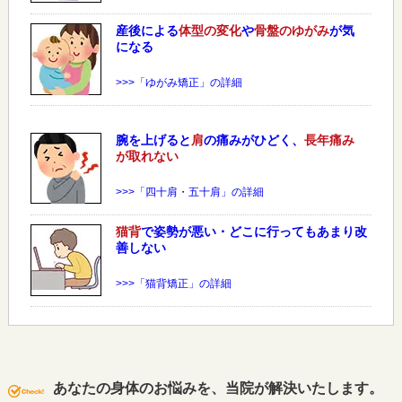
産後による
体型の変化
や
骨盤のゆがみ
が気
になる
>>>「ゆがみ矯正」の詳細
腕を上げると
肩
の痛みがひどく、
長年痛み
が取れない
>>>「四十肩・五十肩」の詳細
猫背
で姿勢が悪い・どこに行ってもあまり改
善しない
>>>「猫背矯正」の詳細
あなたの身体のお悩みを、当院が解決いたします。