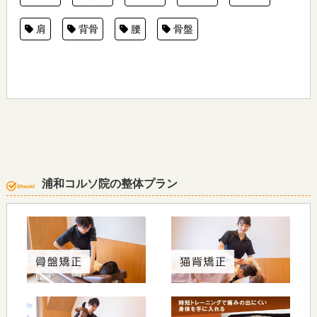
肩
背骨
腰
骨盤
浦和コルソ院の整体プラン