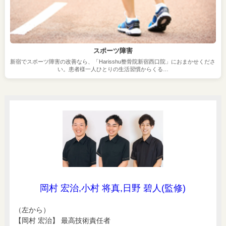
スポーツ障害
新宿でスポーツ障害の改善なら、「Harisshu整骨院新宿西口院」におまかせくださ
い。患者様一人ひとりの生活習慣からくる…
岡村 宏治,小村 将真,日野 碧人(監修)
（左から）
【岡村 宏治】 最高技術責任者