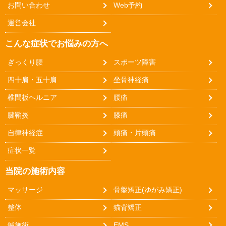
お問い合わせ
Web予約
運営会社
こんな症状でお悩みの方へ
ぎっくり腰
スポーツ障害
四十肩・五十肩
坐骨神経痛
椎間板ヘルニア
腰痛
腱鞘炎
膝痛
自律神経症
頭痛・片頭痛
症状一覧
当院の施術内容
マッサージ
骨盤矯正(ゆがみ矯正)
整体
猫背矯正
鍼施術
EMS