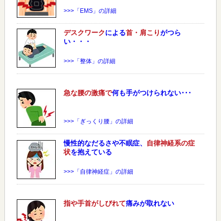
>>>「EMS」の詳細
デスクワーク
による
首・肩こり
がつら
い・・・
>>>「整体」の詳細
急な
腰
の激痛で
何も手がつけられない･･･
>>>「ぎっくり腰」の詳細
慢性的なだるさや不眠症、
自律神経系の症
状
を抱えている
>>>「自律神経症」の詳細
指や手首がしびれて
痛みが取れない