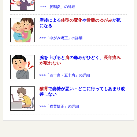
>>>「腱鞘炎」の詳細
産後による
体型の変化
や
骨盤のゆがみ
が気
になる
>>>「ゆがみ矯正」の詳細
腕を上げると
肩
の痛みがひどく、
長年痛み
が取れない
>>>「四十肩・五十肩」の詳細
猫背
で姿勢が悪い・どこに行ってもあまり改
善しない
>>>「猫背矯正」の詳細