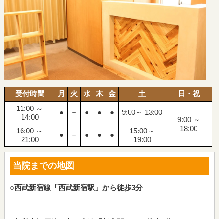
受付時間
月
火
水
木
金
土
日・祝
11:00 ～
●
－
●
●
●
9:00～ 13:00
14:00
9:00 ～
18:00
16:00 ～
15:00～
●
－
●
●
●
21:00
19:00
当院までの地図
○西武新宿線「西武新宿駅」から徒歩3分