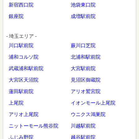
新宿西口院
池袋東口院
銀座院
成増駅前院
- 埼玉エリア -
川口駅前院
蕨川口芝院
浦和コルソ院
北浦和駅前院
武蔵浦和駅前院
大宮駅前院
大宮区天沼院
見沼区御蔵院
蓮田駅前院
アリオ鷲宮院
上尾院
イオンモール上尾院
アリオ上尾院
ウニクス鴻巣院
ニットーモール熊谷院
川越駅前院
ふじみ野院
越谷駅前院