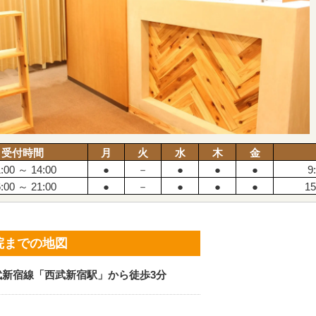
受付時間
月
火
水
木
金
:00 ～ 14:00
●
－
●
●
●
9
:00 ～ 21:00
●
－
●
●
●
15
院までの地図
武新宿線「西武新宿駅」から徒歩3分