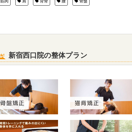
筋肉
肩
背骨
腰
骨盤
新宿西口院の整体プラン