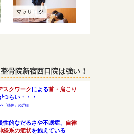
hu整骨院新宿西口院は強い！
デスクワーク
による
首・肩こり
がつらい・・・
>>>「整体」の詳細
慢性的なだるさや不眠症、
自律
神経系の症状
を抱えている