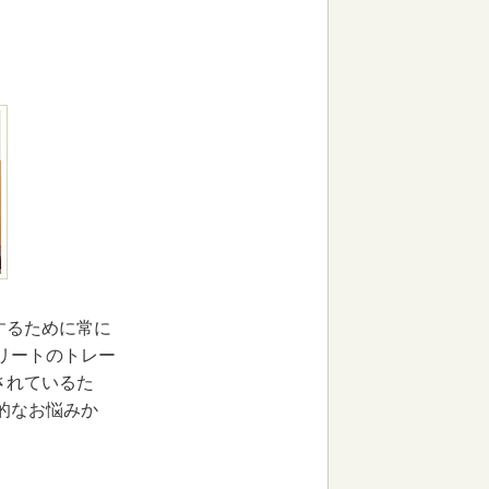
するために常に
リートのトレー
されているた
的なお悩みか