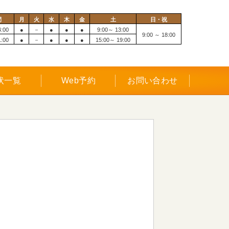
間
月
火
水
木
金
土
日・祝
4:00
●
－
●
●
●
9:00～ 13:00
9:00 ～ 18:00
1:00
●
－
●
●
●
15:00～ 19:00
状一覧
Web予約
お問い合わせ