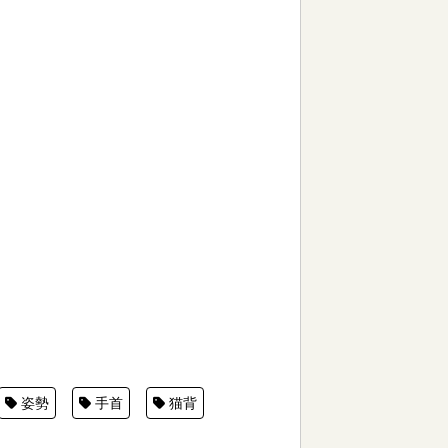
姿勢
手首
猫背