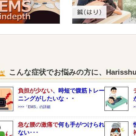
こんな症状でお悩みの方に、Hariss
負担が少ない
、時短で腹筋トレー
ニングがしたいな・・
>>>「EMS」の詳細
急な
腰
の激痛で
何も手がつけられ
ない･･･