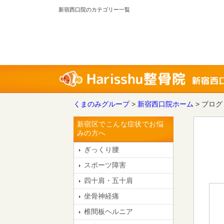
新宿西口院のカテゴリー一覧
くまのみグループ
>
新宿西口院ホーム
>
ブログ
新宿区でこんな症状でお悩
みの方へ
ぎっくり腰
スポーツ障害
四十肩・五十肩
坐骨神経痛
椎間板ヘルニア