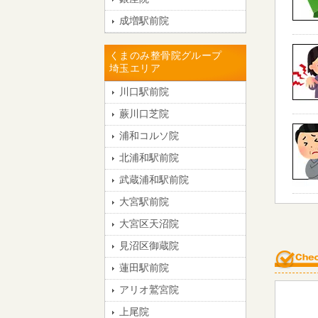
成増駅前院
くまのみ整骨院グループ
埼玉エリア
川口駅前院
蕨川口芝院
浦和コルソ院
北浦和駅前院
武蔵浦和駅前院
大宮駅前院
大宮区天沼院
見沼区御蔵院
蓮田駅前院
アリオ鷲宮院
上尾院