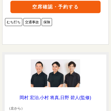
空席確認・予約する
むち打ち
交通事故
保険
岡村 宏治,小村 将真,日野 碧人(監修)
（左から）