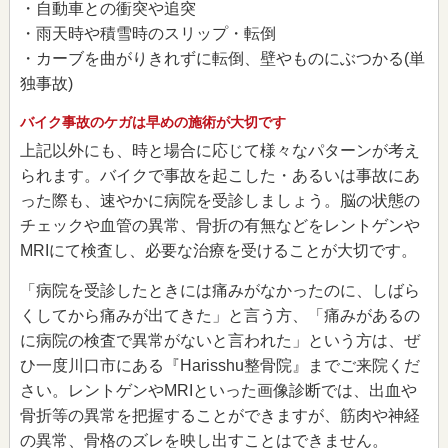
・自動車との衝突や追突
・雨天時や積雪時のスリップ・転倒
・カーブを曲がりきれずに転倒、壁やものにぶつかる(単
独事故)
バイク事故のケガは早めの施術が大切です
上記以外にも、時と場合に応じて様々なパターンが考え
られます。バイクで事故を起こした・あるいは事故にあ
った際も、速やかに病院を受診しましょう。脳の状態の
チェックや血管の異常、骨折の有無などをレントゲンや
MRIにて検査し、必要な治療を受けることが大切です。
「病院を受診したときには痛みがなかったのに、しばら
くしてから痛みが出てきた」と言う方、「痛みがあるの
に病院の検査で異常がないと言われた」という方は、ぜ
ひ一度川口市にある『Harisshu整骨院』までご来院くだ
さい。レントゲンやMRIといった画像診断では、出血や
骨折等の異常を把握することができますが、筋肉や神経
の異常、骨格のズレを映し出すことはできません。