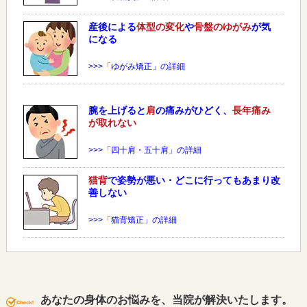
産後による
体型の変化
や
骨盤のゆがみ
が気
になる
>>>「ゆがみ矯正」の詳細
腕を上げると
肩
の痛みがひどく、
長年痛み
が取れない
>>>「四十肩・五十肩」の詳細
猫背
で姿勢が悪い・どこに行ってもあまり改
善しない
>>>「猫背矯正」の詳細
あなたの身体のお悩みを、当院が解決いたします。