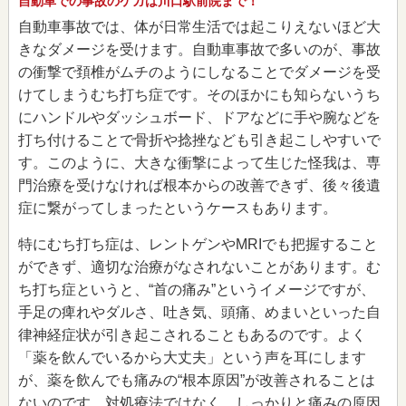
自動車での事故のケガは川口駅前院まで！
自動車事故では、体が日常生活では起こりえないほど大
きなダメージを受けます。自動車事故で多いのが、事故
の衝撃で頚椎がムチのようにしなることでダメージを受
けてしまうむち打ち症です。そのほかにも知らないうち
にハンドルやダッシュボード、ドアなどに手や腕などを
打ち付けることで骨折や捻挫なども引き起こしやすいで
す。このように、大きな衝撃によって生じた怪我は、専
門治療を受けなければ根本からの改善できず、後々後遺
症に繋がってしまったというケースもあります。
特にむち打ち症は、レントゲンやMRIでも把握すること
ができず、適切な治療がなされないことがあります。む
ち打ち症というと、“首の痛み”というイメージですが、
手足の痺れやダルさ、吐き気、頭痛、めまいといった自
律神経症状が引き起こされることもあるのです。よく
「薬を飲んでいるから大丈夫」という声を耳にします
が、薬を飲んでも痛みの“根本原因”が改善されることは
ないのです。対処療法ではなく、しっかりと痛みの原因