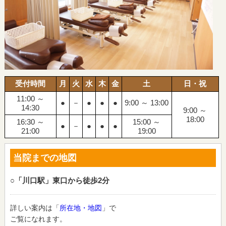
受付時間
月
火
水
木
金
土
日・祝
11:00 ～
●
－
●
●
●
9:00 ～ 13:00
14:30
9:00 ～
18:00
16:30 ～
15:00 ～
●
－
●
●
●
21:00
19:00
当院までの地図
○「川口駅」東口から徒歩2分
詳しい案内は「
所在地・地図
」で
ご覧になれます。