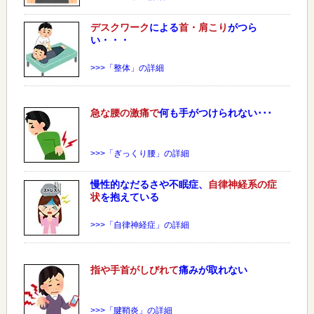
デスクワーク
による
首・肩こり
がつら
い・・・
>>>「整体」の詳細
急な
腰
の激痛で
何も手がつけられない･･･
>>>「ぎっくり腰」の詳細
慢性的なだるさや不眠症、
自律神経系の症
状
を抱えている
>>>「自律神経症」の詳細
指や手首がしびれて
痛みが取れない
>>>「腱鞘炎」の詳細