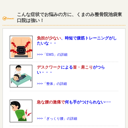
こんな症状でお悩みの方に、くまのみ整骨院池袋東
口院は強い！
負担が少ない
、時短で腹筋トレーニングがし
たいな・・
>>>「EMS」の詳細
デスクワーク
による
首・肩こり
がつら
い・・・
>>>「整体」の詳細
急な
腰
の激痛で
何も手がつけられない･･･
>>>「ぎっくり腰」の詳細