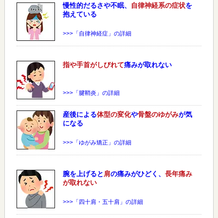
慢性的だるさや不眠、
自律神経系の症状
を
抱えている
>>>「自律神経症」の詳細
指や手首がしびれて
痛みが取れない
>>>「腱鞘炎」の詳細
産後による
体型の変化
や
骨盤のゆがみ
が気
になる
>>>「ゆがみ矯正」の詳細
腕を上げると
肩
の痛みがひどく、
長年痛み
が取れない
>>>「四十肩・五十肩」の詳細