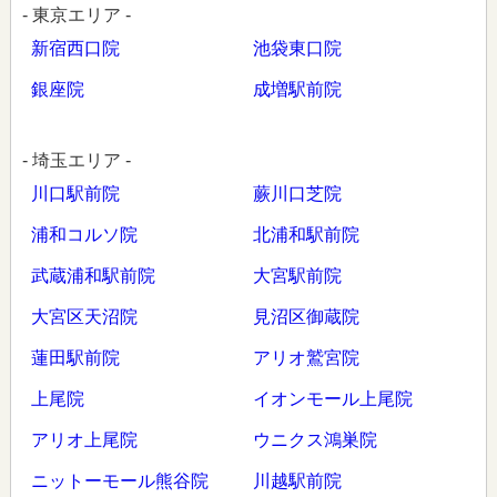
- 東京エリア -
新宿西口院
池袋東口院
銀座院
成増駅前院
- 埼玉エリア -
川口駅前院
蕨川口芝院
浦和コルソ院
北浦和駅前院
武蔵浦和駅前院
大宮駅前院
大宮区天沼院
見沼区御蔵院
蓮田駅前院
アリオ鷲宮院
上尾院
イオンモール上尾院
アリオ上尾院
ウニクス鴻巣院
ニットーモール熊谷院
川越駅前院