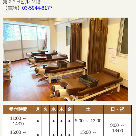
第２Y.Hビル ２階
【電話】
03-5944-8177
受付時間
月
火
水
木
金
土
日・祝
11:00 ～
●
－
●
●
●
9:00 ～ 13:00
14:00
9:00 ～
18:00
16:00 ～
15:00 ～
●
－
●
●
●