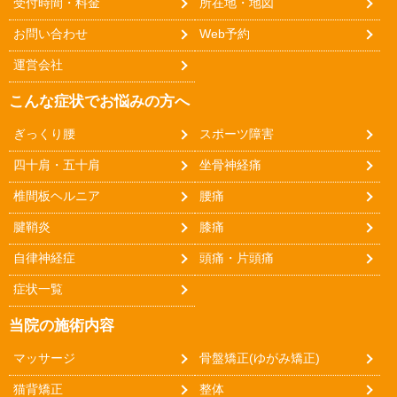
受付時間・料金
所在地・地図
お問い合わせ
Web予約
運営会社
こんな症状でお悩みの方へ
ぎっくり腰
スポーツ障害
四十肩・五十肩
坐骨神経痛
椎間板ヘルニア
腰痛
腱鞘炎
膝痛
自律神経症
頭痛・片頭痛
症状一覧
当院の施術内容
マッサージ
骨盤矯正(ゆがみ矯正)
猫背矯正
整体