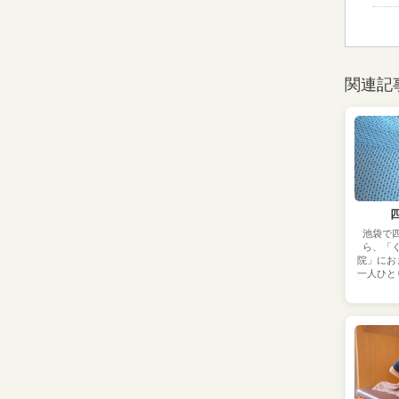
関連記
池袋で
ら、「
院」にお
一人ひと