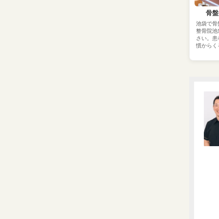
骨盤
池袋で骨
整骨院池
さい。患
慣からく