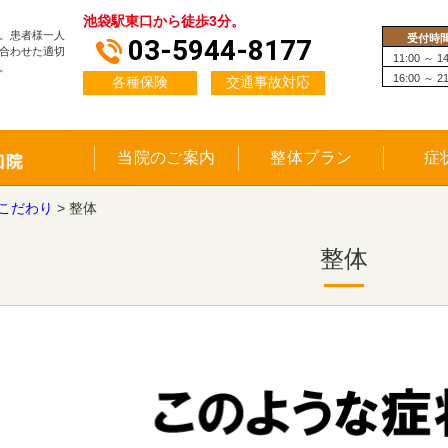
池袋駅東口から徒歩3分。
。患者様一人
受付時
03-5944-8177
合わせた適切
11:00 ～ 14
。
16:00 ～ 21
各種保険
交通事故対応
当院のご案内
整体プラン
症
こだわり
>
整体
整体