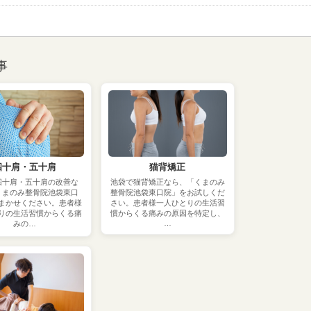
事
四十肩・五十肩
猫背矯正
四十肩・五十肩の改善な
池袋で猫背矯正なら、「くまのみ
くまのみ整骨院池袋東口
整骨院池袋東口院」をお試しくだ
まかせください。患者様
さい。患者様一人ひとりの生活習
りの生活習慣からくる痛
慣からくる痛みの原因を特定し、
…
みの…