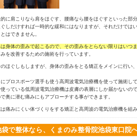
般的に肩こりなら肩をほぐす、腰痛なら腰をほぐすといった部
ほぐしだけすれば一時的な緩和にはなりますが、それだけでは
ことはできません。
みは身体の歪みで起こるので、その歪みをとらない限りはいつ
痛みを改善するための施術を行っています。
身のほぐしもしますが、身体の歪みをとる矯正をメインに行い
。
らにプロスポーツ選手も使う高周波電気治療機を使って施術し
で使っている低周波電気治療機は皮膚の表層にしか届かないの
ので奥に潜む痛みにもアプローチする事ができます。
院は痛みにくい体づくりをする矯正と高周波の電気治療機を組
池袋で整体なら、くまのみ整骨院池袋東口院