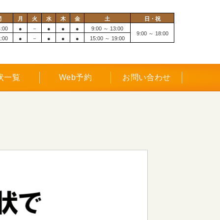
間
月
火
水
木
金
土
日・祝
:00
●
－
●
●
●
9:00 ～ 13:00
9:00 ～ 18:00
:00
●
－
●
●
●
15:00 ～ 19:00
状一覧
Web予約
お問い合わせ