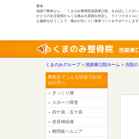
整体
池袋で整体なら、「くまのみ整骨院池袋東口院」をお試しください
ひとりの生活習慣からくる痛みの原因を特定し、ライフスタイルに
な施術を行うことで、痛みが出にくい身体づくりをサポートします
くまのみグループ
>
池袋東口院ホーム
>
当院の
豊島区でこんな症状でお悩
みの方へ
ぎっくり腰
スポーツ障害
四十肩・五十肩
坐骨神経痛
椎間板ヘルニア