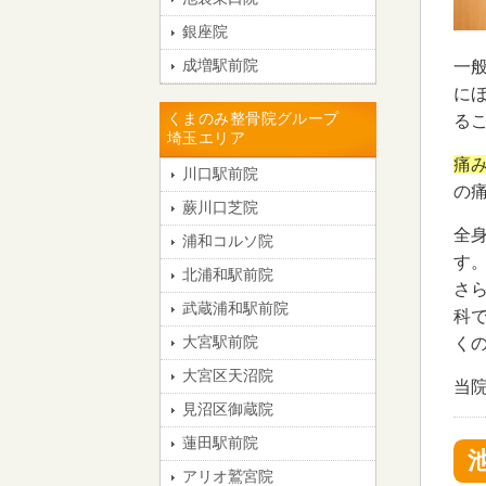
銀座院
成増駅前院
一
に
くまのみ整骨院グループ
る
埼玉エリア
痛
川口駅前院
の
蕨川口芝院
全
浦和コルソ院
す
北浦和駅前院
さ
武蔵浦和駅前院
科
大宮駅前院
く
大宮区天沼院
当
見沼区御蔵院
蓮田駅前院
アリオ鷲宮院