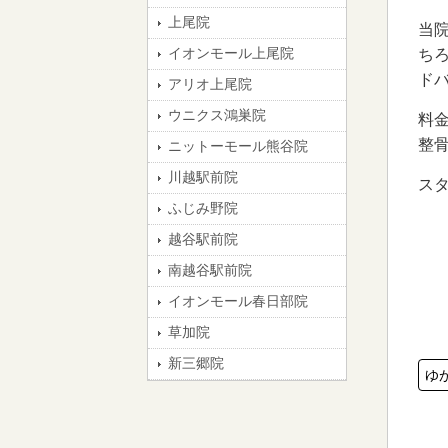
上尾院
当
イオンモール上尾院
ち
ド
アリオ上尾院
ウニクス鴻巣院
料
整
ニットーモール熊谷院
川越駅前院
ス
ふじみ野院
越谷駅前院
南越谷駅前院
イオンモール春日部院
草加院
新三郷院
ゆ