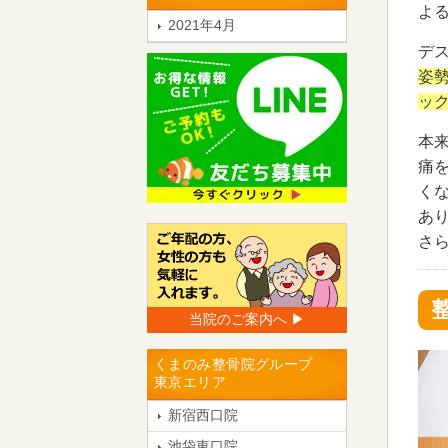
よ
2021年4月
デ
姿
ッ
本
痛
く
あ
さ
当院のご案内へ ▶︎
くまのみ整骨院グループ
東京エリア
新宿西口院
池袋東口院