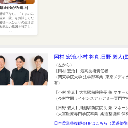
矯正(ゆがみ矯正)
盤矯正なら、「くまのみ
袋東口院」をお試しくだ
者様一人ひとりの生活習
る痛みの原因を特定し、
…
岡村 宏治,小村 将真,日野 碧人(
（左から）
【岡村 宏治】 最高技術責任者
（関東学院大学 法学部卒業 東京メディ
有）
【小村 将真】大宮駅前院院長 兼 マネー
（今村学園ライセンスアカデミー専門学校
【日野 碧人】川越駅前院院長 兼 マネー
（大宮医療専門学院卒業 柔道整復師 保
日本柔道整復師会HPはこちら（柔道整復