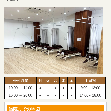
受付時間
月
火
水
木
金
土日祝
10:00 ～ 14:00
●
－
●
●
●
9:00～13:00
16:00 ～ 20:00
●
－
●
●
●
14:00～18:00
当院までの地図