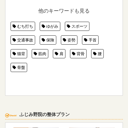
他のキーワードも見る
むち打ち
ゆがみ
スポーツ
交通事故
保険
姿勢
手首
猫背
筋肉
肩
背骨
腰
骨盤
ふじみ野院の整体プラン