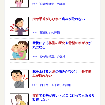
>>>「自律神経症」の詳細
指や手首がしびれて
痛みが取れない
>>>「腱鞘炎」の詳細
産後による
体型の変化
や
骨盤のゆがみ
が
気になる
>>>「ゆがみ矯正」の詳細
腕を上げると
肩
の痛みがひどく、
長年痛
みが取れない
>>>「四十肩・五十肩」の詳細
猫背
で姿勢が悪い・どこに行ってもあまり
改善しない