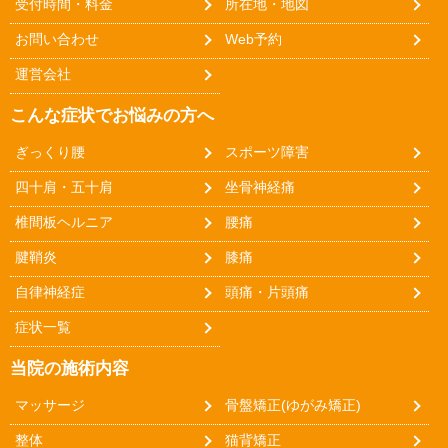
受付時間・料金
所在地・地図
お問い合わせ
Web予約
運営会社
こんな症状でお悩みの方へ
ぎっくり腰
スポーツ障害
四十肩・五十肩
坐骨神経痛
椎間板ヘルニア
腰痛
腱鞘炎
膝痛
自律神経症
頭痛・片頭痛
症状一覧
当院の施術内容
マッサージ
骨盤矯正(ゆがみ矯正)
整体
猫背矯正