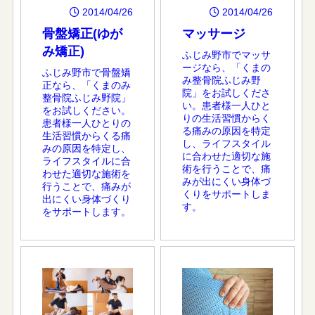
2014/04/26
2014/04/26
骨盤矯正(ゆが
マッサージ
み矯正)
ふじみ野市でマッサ
ージなら、「くまの
ふじみ野市で骨盤矯
み整骨院ふじみ野
正なら、「くまのみ
院」をお試しくださ
整骨院ふじみ野院」
い。患者様一人ひと
をお試しください。
りの生活習慣からく
患者様一人ひとりの
る痛みの原因を特定
生活習慣からくる痛
し、ライフスタイル
みの原因を特定し、
に合わせた適切な施
ライフスタイルに合
術を行うことで、痛
わせた適切な施術を
みが出にくい身体づ
行うことで、痛みが
くりをサポートしま
出にくい身体づくり
す。
をサポートします。