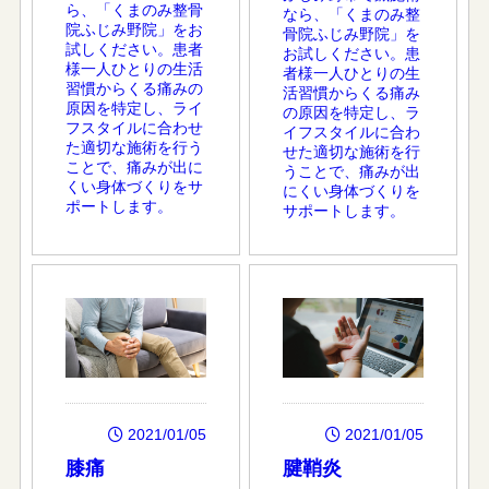
ら、「くまのみ整骨
なら、「くまのみ整
院ふじみ野院」をお
骨院ふじみ野院」を
試しください。患者
お試しください。患
様一人ひとりの生活
者様一人ひとりの生
習慣からくる痛みの
活習慣からくる痛み
原因を特定し、ライ
の原因を特定し、ラ
フスタイルに合わせ
イフスタイルに合わ
た適切な施術を行う
せた適切な施術を行
ことで、痛みが出に
うことで、痛みが出
くい身体づくりをサ
にくい身体づくりを
ポートします。
サポートします。
2021/01/05
2021/01/05
膝痛
腱鞘炎