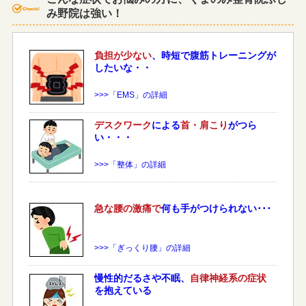
み野院は強い！
負担が少ない
、時短で腹筋トレーニングが
したいな・・
>>>「EMS」の詳細
デスクワーク
による
首・肩こり
がつら
い・・・
>>>「整体」の詳細
急な
腰
の激痛で
何も手がつけられない･･･
>>>「ぎっくり腰」の詳細
慢性的だるさや不眠、
自律神経系の症状
を抱えている