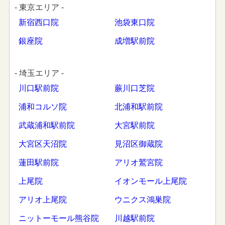
- 東京エリア -
新宿西口院
池袋東口院
銀座院
成増駅前院
- 埼玉エリア -
川口駅前院
蕨川口芝院
浦和コルソ院
北浦和駅前院
武蔵浦和駅前院
大宮駅前院
大宮区天沼院
見沼区御蔵院
蓮田駅前院
アリオ鷲宮院
上尾院
イオンモール上尾院
アリオ上尾院
ウニクス鴻巣院
ニットーモール熊谷院
川越駅前院