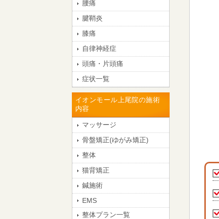
腰痛
腱鞘炎
膝痛
自律神経症
頭痛・片頭痛
症状一覧
イオンモール上尾院の施術
内容
マッサージ
骨盤矯正(ゆがみ矯正)
整体
猫背矯正
鍼施術
EMS
整体プラン一覧