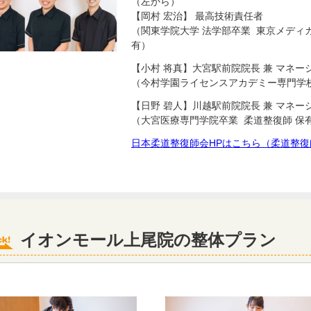
（左から）
【岡村 宏治】 最高技術責任者
（関東学院大学 法学部卒業 東京メディ
有）
【小村 将真】大宮駅前院院長 兼 マネー
（今村学園ライセンスアカデミー専門学校
【日野 碧人】川越駅前院院長 兼 マネー
（大宮医療専門学院卒業 柔道整復師 保
日本柔道整復師会HPはこちら（柔道整復
イオンモール上尾院の整体プラン