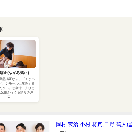
事
矯正(ゆがみ矯正)
骨盤矯正なら、「くまの
イオンモール上尾院」を
ださい。患者様一人ひと
活習慣からくる痛みの原
因…
岡村 宏治,小村 将真,日野 碧人(