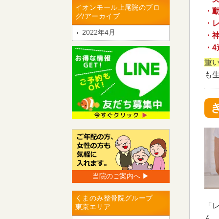
イオンモール上尾院のブロ
・
グ/アーカイブ
・レ
2022年4月
・
・
重
も
当院のご案内へ ▶︎
くまのみ整骨院グループ
「
東京エリア
ん