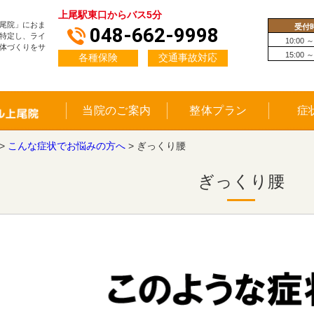
上尾駅東口からバス5分
尾院」におま
受付
048-662-9998
特定し、ライ
10:00 ～
体づくりをサ
15:00 ～
各種保険
交通事故対応
当院のご案内
整体プラン
症
>
こんな症状でお悩みの方へ
>
ぎっくり腰
ぎっくり腰