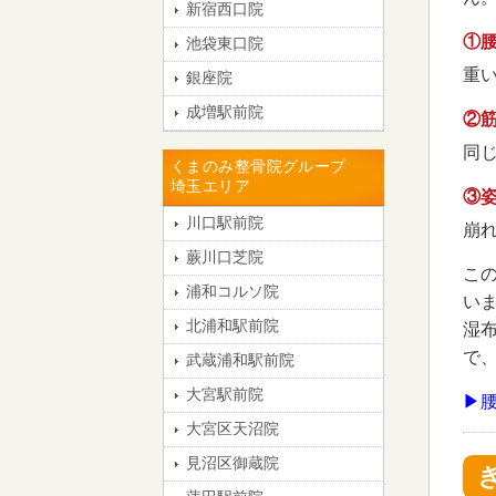
新宿西口院
①
池袋東口院
重
銀座院
成増駅前院
②
同
くまのみ整骨院グループ
埼玉エリア
③
川口駅前院
崩
蕨川口芝院
こ
浦和コルソ院
い
北浦和駅前院
湿
で
武蔵浦和駅前院
大宮駅前院
▶
大宮区天沼院
見沼区御蔵院