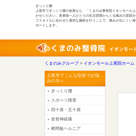
ぎっくり腰
上尾市でぎっくり腰の改善なら、「くまのみ整骨院イオンモール上
かせください。患者様一人ひとりの生活習慣からくる痛みの原因を
フスタイルに合わせた適切な施術を行うことで、痛みが出にくい身
ポートします。
くまのみグループ
>
イオンモール上尾院ホーム
上尾市でこんな症状でお悩
みの方へ
ぎっくり腰
スポーツ障害
四十肩・五十肩
坐骨神経痛
椎間板ヘルニア