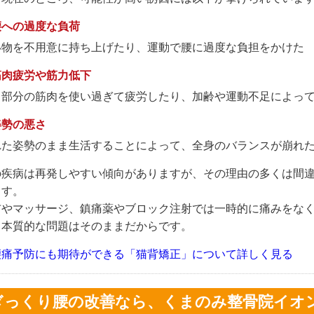
腰への過度な負荷
い物を不用意に持ち上げたり、運動で腰に過度な負担をかけた
筋肉疲労や筋力低下
じ部分の筋肉を使い過ぎて疲労したり、加齢や運動不足によっ
姿勢の悪さ
れた姿勢のまま生活することによって、全身のバランスが崩れ
の疾病は再発しやすい傾向がありますが、その理由の多くは間
ます。
布やマッサージ、鎮痛薬やブロック注射では一時的に痛みをな
、本質的な問題はそのままだからです。
腰痛予防にも期待ができる「猫背矯正」について詳しく見る
ぎっくり腰の改善なら、くまのみ整骨院イオ