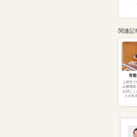
関連記
骨盤
上尾市で
み整骨院
お試しく
りの生