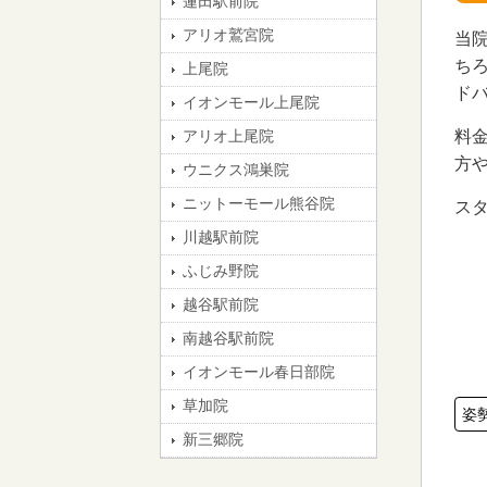
蓮田駅前院
アリオ鷲宮院
当
ち
上尾院
ド
イオンモール上尾院
料
アリオ上尾院
方
ウニクス鴻巣院
ニットーモール熊谷院
ス
川越駅前院
ふじみ野院
越谷駅前院
南越谷駅前院
イオンモール春日部院
草加院
姿
新三郷院