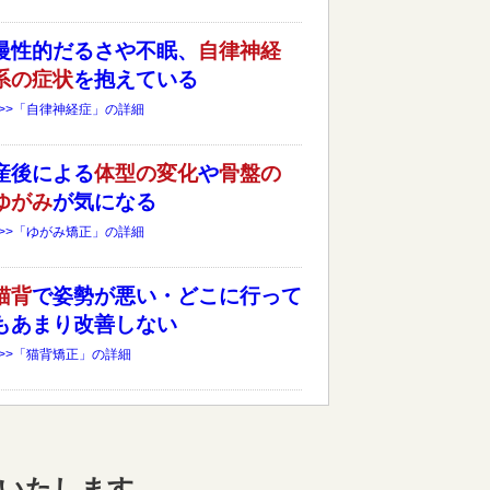
慢性的だるさや不眠、
自律神経
系の症状
を抱えている
>>>「自律神経症」の詳細
産後による
体型の変化
や
骨盤の
ゆがみ
が気になる
>>>「ゆがみ矯正」の詳細
猫背
で姿勢が悪い・どこに行って
もあまり改善しない
>>>「猫背矯正」の詳細
いたします。