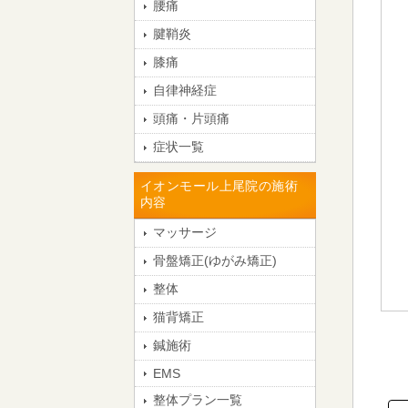
腰痛
腱鞘炎
膝痛
自律神経症
頭痛・片頭痛
症状一覧
イオンモール上尾院の施術
内容
マッサージ
骨盤矯正(ゆがみ矯正)
整体
猫背矯正
鍼施術
EMS
整体プラン一覧