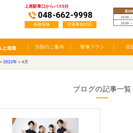
上尾駅東口からバス5分
受付
048-662-9998
10:00 ～
15:00 ～
各種保険
交通事故対応
当院のご案内
整体プラン
症
>
2022年
>
4月
ブログの記事一覧