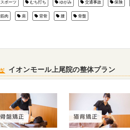
スポーツ
むち打ち
ゆがみ
交通事故
保険
筋肉
肩
背骨
腰
骨盤
イオンモール上尾院の整体プラン