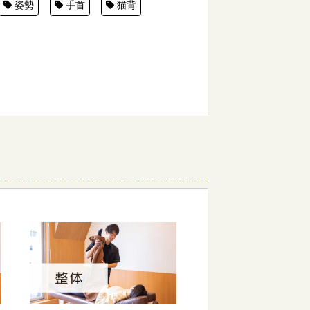
姿勢
手首
猫背