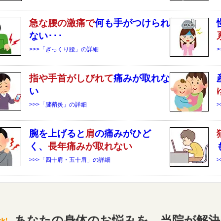
急な
腰
の激痛で
何も手がつけられ
ない･･･
>>>「ぎっくり腰」の詳細
指や手首がしびれて
痛みが取れな
い
>>>「腱鞘炎」の詳細
腕を上げると
肩
の痛みがひど
く、
長年痛みが取れない
>>>「四十肩・五十肩」の詳細
あなたの身体のお悩みを、当院が解決