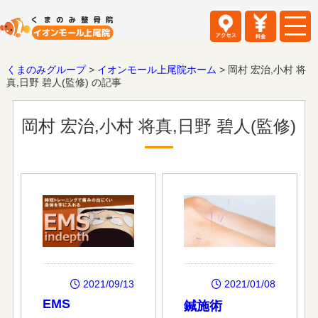
くまのみグループ
>
イオンモール上尾院ホーム
>
岡村 宏治,小村 将
真,日野 碧人(監修) の記事
岡村 宏治,小村 将真,日野 碧人(監修)
2021/01/08
2021/09/13
EMS
鍼施術