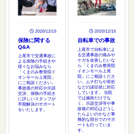
2020/12/15
2020/12/15
保険に関する
自転車での事故
Q&A
上尾市で自転車によ
る交通事故の痛みや
上尾市で交通事故に
ケガを改善したいな
よる保険の手続きや
ら「くまのみ整骨院
様々なお悩みなら
イオンモール上尾
「くまのみ整骨院イ
院」にご相談くださ
オンモール上尾院」
い。ムチ打ちや骨折
にご相談ください。
などの諸症状に対応
事故後の対応や示談
しています。 当院
交渉、保険の手続き
では施術だけでな
に詳しいスタッフが
く、示談交渉等や事
早期解決のサポート
故後の対応はどうし
をいたします。
たらよいのかなど事
務的な部分でのサポ
ートも行っていま
す。