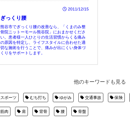
2011/12/15
ぎっくり腰
熊谷市でぎっくり腰の改善なら、「くまのみ整
骨院ニットーモール熊谷院」におまかせくださ
い。患者様一人ひとりの生活習慣からくる痛み
の原因を特定し、ライフスタイルに合わせた適
切な施術を行うことで、痛みが出にくい身体づ
くりをサポートします。
他のキーワードも見る
スポーツ
むち打ち
ゆがみ
交通事故
保険
筋肉
肩
背骨
腰
骨盤