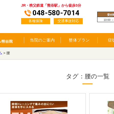
JR・秩父鉄道「熊谷駅」から徒歩3分
048-580-7014
受付
10:00 ～
各種保険
交通事故対応
当院のご案内
整体プラン
症
ム
>
腰
タグ：腰の一覧