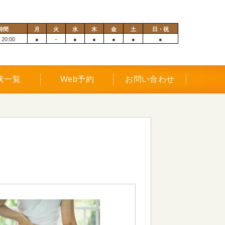
時間
月
火
水
木
金
土
日・祝
 20:00
●
－
●
●
●
●
●
状一覧
Web予約
お問い合わせ