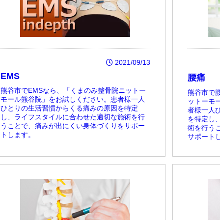
2021/09/13
EMS
腰痛
熊谷市でEMSなら、「くまのみ整骨院ニットー
熊谷市で
モール熊谷院」をお試しください。患者様一人
ットーモ
ひとりの生活習慣からくる痛みの原因を特定
者様一人
し、ライフスタイルに合わせた適切な施術を行
を特定し
うことで、痛みが出にくい身体づくりをサポー
術を行う
トします。
サポート