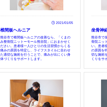
2021/01/05
椎間板ヘルニア
坐骨神
熊谷市で椎間板ヘルニアの改善なら、「くまの
熊谷市で
み整骨院ニットーモール熊谷院」におまかせく
骨院ニッ
ださい。患者様一人ひとりの生活習慣からくる
い。患者
痛みの原因を特定し、ライフスタイルに合わせ
の原因を
た適切な施術を行うことで、痛みが出にくい身
切な施術
体づくりをサポートします。
くりをサ