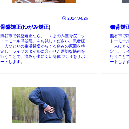
2014/04/26
骨盤矯正(ゆがみ矯正)
猫背矯
熊谷市で骨盤矯正なら、「くまのみ整骨院ニッ
熊谷市で
トーモール熊谷院」をお試しください。患者様
トーモー
一人ひとりの生活習慣からくる痛みの原因を特
一人ひと
定し、ライフスタイルに合わせた適切な施術を
定し、ラ
行うことで、痛みが出にくい身体づくりをサポ
行うこと
ートします。
ートしま