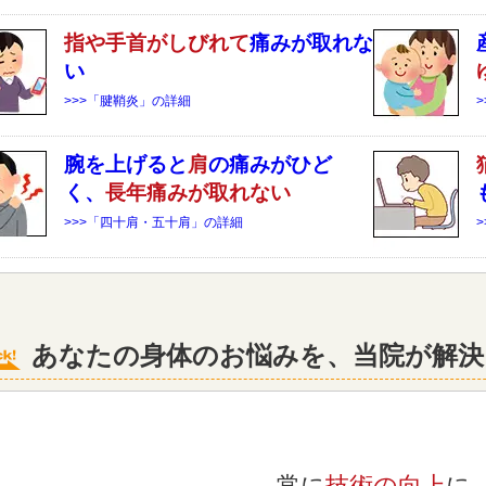
指や手首がしびれて
痛みが取れな
い
>>>「腱鞘炎」の詳細
腕を上げると
肩
の痛みがひど
く、
長年痛みが取れない
>>>「四十肩・五十肩」の詳細
あなたの身体のお悩みを、当院が解決
常に
技術の向上
に