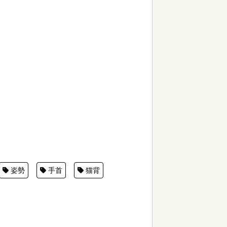
姿勢
手首
猫背