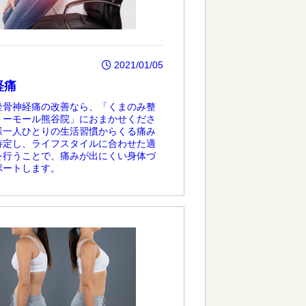
2021/01/05
経痛
坐骨神経痛の改善なら、「くまのみ整
トーモール熊谷院」におまかせくださ
様一人ひとりの生活習慣からくる痛み
特定し、ライフスタイルに合わせた適
を行うことで、痛みが出にくい身体づ
ポートします。