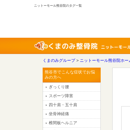
ニットーモール熊谷院のタグ一覧
くまのみグループ
>
ニットーモール熊谷院ホー
熊谷市でこんな症状でお悩
みの方へ
ぎっくり腰
スポーツ障害
四十肩・五十肩
坐骨神経痛
椎間板ヘルニア