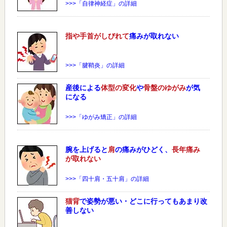
>>>「自律神経症」の詳細
指や手首がしびれて
痛みが取れない
>>>「腱鞘炎」の詳細
産後による
体型の変化
や
骨盤のゆがみ
が気
になる
>>>「ゆがみ矯正」の詳細
腕を上げると
肩
の痛みがひどく、
長年痛み
が取れない
>>>「四十肩・五十肩」の詳細
猫背
で姿勢が悪い・どこに行ってもあまり改
善しない