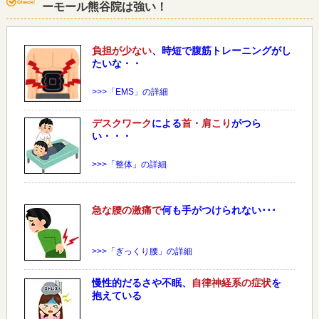
ーモール熊谷院は強い！
負担が少ない
、時短で腹筋トレーニングがし
たいな・・
>>>「EMS」の詳細
デスクワーク
による
首・肩こり
がつら
い・・・
>>>「整体」の詳細
急な
腰
の激痛で
何も手がつけられない･･･
>>>「ぎっくり腰」の詳細
慢性的だるさや不眠、
自律神経系の症状
を
抱えている