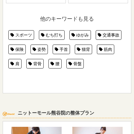
他のキーワードも見る
スポーツ
むち打ち
ゆがみ
交通事故
保険
姿勢
手首
猫背
筋肉
肩
背骨
腰
骨盤
ニットーモール熊谷院の整体プラン