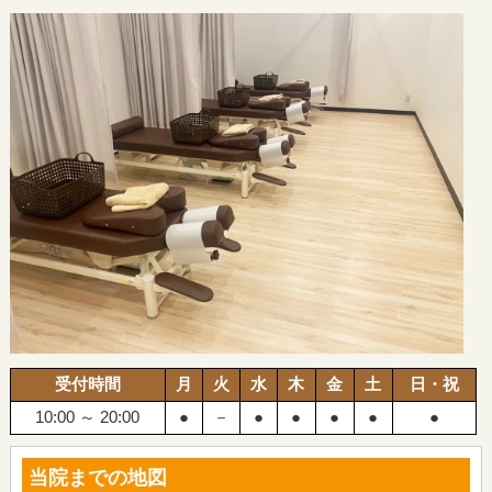
受付時間
月
火
水
木
金
土
日・祝
10:00 ～ 20:00
●
－
●
●
●
●
●
当院までの地図