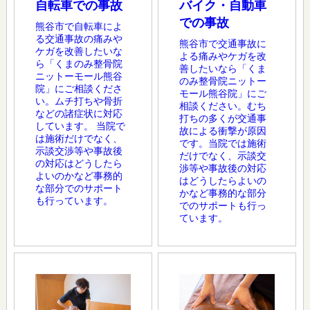
自転車での事故
バイク・自動車
での事故
熊谷市で自転車によ
る交通事故の痛みや
熊谷市で交通事故に
ケガを改善したいな
よる痛みやケガを改
ら「くまのみ整骨院
善したいなら「くま
ニットーモール熊谷
のみ整骨院ニットー
院」にご相談くださ
モール熊谷院」にご
い。ムチ打ちや骨折
相談ください。むち
などの諸症状に対応
打ちの多くが交通事
しています。 当院で
故による衝撃が原因
は施術だけでなく、
です。当院では施術
示談交渉等や事故後
だけでなく、示談交
の対応はどうしたら
渉等や事故後の対応
よいのかなど事務的
はどうしたらよいの
な部分でのサポート
かなど事務的な部分
も行っています。
でのサポートも行っ
ています。