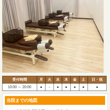
受付時間
月
火
水
木
金
土
日・祝
10:00 ～ 20:00
●
－
●
●
●
●
●
当院までの地図