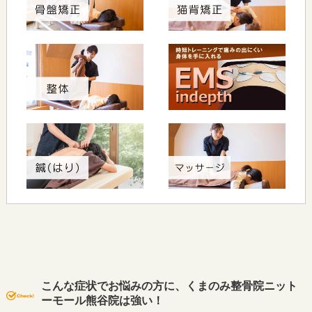
報への不正なアクセスを防止することに努めます。
４．個人情報の確認・修正等について
当院は、皆様の個人情報について皆様が開示を求められた場合に
は、遅滞なく内容を確認し、当院の「患者情報の提供等に関する
指針」に従って対応いたします。また、内容が事実でない等の理
由で訂正を求められた場合も、調査し適切に対応いたします。
５．問い合わせの窓口
当院の個人情報保護方針に関してのご質問や患者さんの個人情報
のお問い合わせは当院の受付でさせていただきます。
６．法令の遵守と個人情報保護の仕組みの改善
当院は、個人情報の保護に関する日本の法令、その他の規範を遵
守するとともに、上記の各項目の見直しを適宜行い、個人情報保
護の仕組みの継続的な改善を図ります。
こんな症状でお悩みの方に、くまのみ整骨院ニット
ーモール熊谷院は強い！