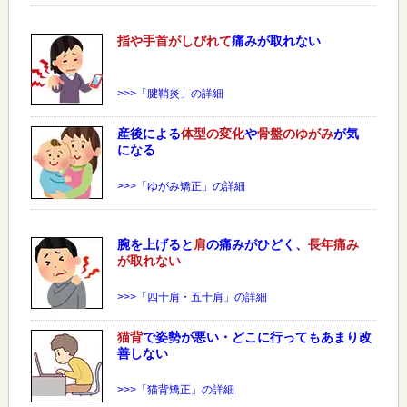
指や手首がしびれて
痛みが取れない
>>>「腱鞘炎」の詳細
産後による
体型の変化
や
骨盤のゆがみ
が気
になる
>>>「ゆがみ矯正」の詳細
腕を上げると
肩
の痛みがひどく、
長年痛み
が取れない
>>>「四十肩・五十肩」の詳細
猫背
で姿勢が悪い・どこに行ってもあまり改
善しない
>>>「猫背矯正」の詳細