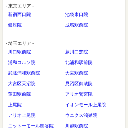
- 東京エリア -
新宿西口院
池袋東口院
銀座院
成増駅前院
- 埼玉エリア -
川口駅前院
蕨川口芝院
浦和コルソ院
北浦和駅前院
武蔵浦和駅前院
大宮駅前院
大宮区天沼院
見沼区御蔵院
蓮田駅前院
アリオ鷲宮院
上尾院
イオンモール上尾院
アリオ上尾院
ウニクス鴻巣院
ニットーモール熊谷院
川越駅前院