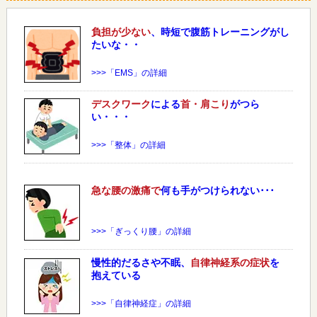
負担が少ない
、時短で腹筋トレーニングがし
たいな・・
>>>「EMS」の詳細
デスクワーク
による
首・肩こり
がつら
い・・・
>>>「整体」の詳細
急な
腰
の激痛で
何も手がつけられない･･･
>>>「ぎっくり腰」の詳細
慢性的だるさや不眠、
自律神経系の症状
を
抱えている
>>>「自律神経症」の詳細