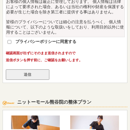
お客様の個人情報は厳正に管理しております。 個人情報は法律
によって要求された場合、あるいは当社の権利や財産を保護する
必要が生じた場合を除き第三者に提供する事はありません。
皆様のプライバシーについては細心の注意を払うべく、 個人情
報について、以下のような取扱いをしており、利用目的以外に使
用することはございません。
プライバシーポリシーに同意する
１．個人情報の収集について当院が皆様の個人情報を収集する場
合、診療・看護および皆様の医療にかかわる範囲で行います。そ
の他の目的に個人情報を利用する場合は利用目的を、あらかじめ
確認画面が出ずにそのまま送信されますので
お知らせし、ご了解を得た上で実施いたします。
送信ボタンを押す前に、ご確認をお願いします。
２．個人情報の利用および提供について当院は、皆様の個人情報
の利用につきましては以下の場合を除き、本来の利用目的の範囲
を超えて使用いたしません。当院は、法令の定める場合等を除
き、皆様の許可なく、その情報を第３者に提供いたしません。
◎ 患者さんの了解を得た場合
◎ 個人を識別あるいは特定できない状態に加工して利用する場
ニットーモール熊谷院の整体プラン
合
◎ 法令等により提供を要求された場合
３．個人情報の適正管理について
当院は、皆様の個人情報について、正確かつ最新の状態に保ち、
皆様の個人情報の漏えい、紛失、破壊、改ざん又は皆様の個人情