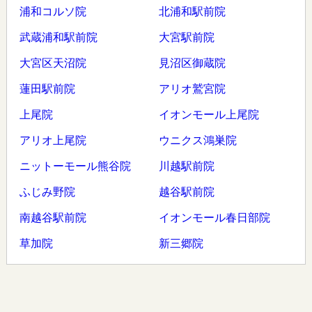
浦和コルソ院
北浦和駅前院
武蔵浦和駅前院
大宮駅前院
大宮区天沼院
見沼区御蔵院
蓮田駅前院
アリオ鷲宮院
上尾院
イオンモール上尾院
アリオ上尾院
ウニクス鴻巣院
ニットーモール熊谷院
川越駅前院
ふじみ野院
越谷駅前院
南越谷駅前院
イオンモール春日部院
草加院
新三郷院