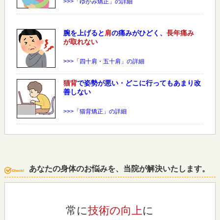
>>>「ゆがみ矯正」の詳細
腕を上げると
肩
の痛みがひどく、
長年痛み
が取れない
>>>「四十肩・五十肩」の詳細
猫背
で姿勢が悪い・どこに行ってもあまり改
善しない
>>>「猫背矯正」の詳細
あなたの身体のお悩みを、当院が解決いたします。
常に
技術の向上
に