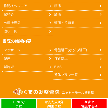
椎間板ヘルニア
腰痛
腱鞘炎
膝痛
自律神経症
頭痛・片頭痛
症状一覧
当院の施術内容
マッサージ
骨盤矯正(ゆがみ矯正)
整体
猫背矯正
鍼施術
EMS
整体プラン一覧
今すぐ
かんたん3分
LINEで
電話する
WEB予約
予約