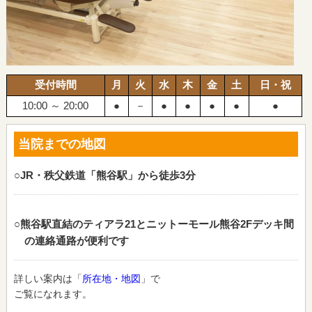
受付時間
月
火
水
木
金
土
日・祝
10:00 ～ 20:00
●
－
●
●
●
●
●
当院までの地図
○JR・秩父鉄道「熊谷駅」から徒歩3分
○熊谷駅直結のティアラ21とニットーモール熊谷2Fデッキ間
の連絡通路が便利です
詳しい案内は「
所在地・地図
」で
ご覧になれます。