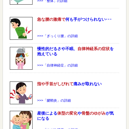
>>>「整体」の詳細
急な
腰
の激痛で
何も手がつけられない･･･
>>>「ぎっくり腰」の詳細
慢性的だるさや不眠、
自律神経系の症状
を
抱えている
>>>「自律神経症」の詳細
指や手首がしびれて
痛みが取れない
>>>「腱鞘炎」の詳細
産後による
体型の変化
や
骨盤のゆがみ
が気
になる