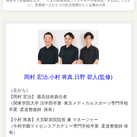
熊谷市で骨盤矯正なら、「くまのみ整骨院ニットーモール熊谷院」をお試しくださ
い。患者様一人ひとりの生活習慣からくる痛みの原…
岡村 宏治,小村 将真,日野 碧人(監修)
（左から）
【岡村 宏治】 最高技術責任者
（関東学院大学 法学部卒業 東京メディカルスポーツ専門学校
卒業 柔道整復師 保有）
【小村 将真】大宮駅前院院長 兼 マネージャー
（今村学園ライセンスアカデミー専門学校卒業 柔道整復師 保
有）