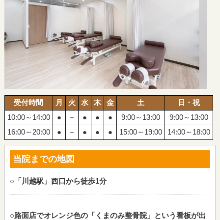
受付時間
月
火
水
木
金
土
日・祝
10:00～14:00
●
－
●
●
●
9:00～13:00
9:00～13:00
16:00～20:00
●
－
●
●
●
15:00～19:00
14:00～18:00
当院までの地図
○「川越駅」西口から徒歩1分
○路面店でオレンジ色の「くまのみ整骨院」という看板が出