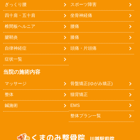
ぎっくり腰
スポーツ障害
四十肩・五十肩
坐骨神経痛
椎間板ヘルニア
腰痛
腱鞘炎
膝痛
自律神経症
頭痛・片頭痛
症状一覧
当院の施術内容
マッサージ
骨盤矯正(ゆがみ矯正)
整体
猫背矯正
鍼施術
EMS
整体プラン一覧