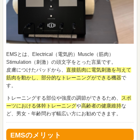
EMSとは、Electrical（電気的）Muscle（筋肉）
Stimulation（刺激）の頭文字をとった言葉です。
皮膚につけたパッドから、
直接筋肉に電気刺激を与えて
筋肉を動かし、部分的なトレーニングができる機器
で
す。
トレーニングする部位や強度の調節ができるため、
スポ
ーツにおける体幹トレーニング
や
高齢者の健康維持
な
ど、男女・年齢問わず幅広い方にお勧めできます。
EMSのメリット