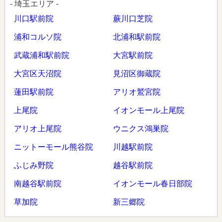
- 埼玉エリア -
川口駅前院
蕨川口芝院
浦和コルソ院
北浦和駅前院
武蔵浦和駅前院
大宮駅前院
大宮区天沼院
見沼区御蔵院
蓮田駅前院
アリオ鷲宮院
上尾院
イオンモール上尾院
アリオ上尾院
ウニクス鴻巣院
ニットーモール熊谷院
川越駅前院
ふじみ野院
越谷駅前院
南越谷駅前院
イオンモール春日部院
草加院
新三郷院