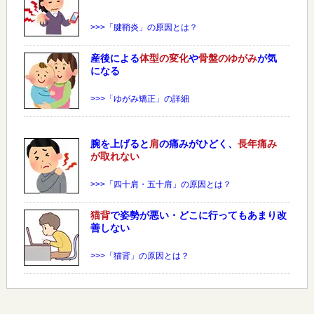
>>>「腱鞘炎」の原因とは？
産後による
体型の変化
や
骨盤のゆがみ
が気
になる
>>>「ゆがみ矯正」の詳細
腕を上げると
肩
の痛みがひどく、
長年痛み
が取れない
>>>「四十肩・五十肩」の原因とは？
猫背
で姿勢が悪い・どこに行ってもあまり改
善しない
>>>「猫背」の原因とは？