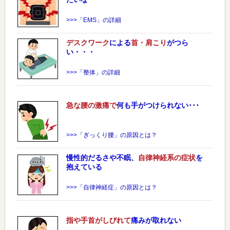
>>>「EMS」の詳細
デスクワーク
による
首・肩こり
がつら
い・・・
>>>「整体」の詳細
急な
腰
の激痛で
何も手がつけられない･･･
>>>「ぎっくり腰」の原因とは？
慢性的だるさや不眠、
自律神経系の症状
を
抱えている
>>>「自律神経症」の原因とは？
指や手首がしびれて
痛みが取れない