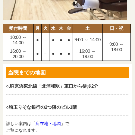
受付時間
月
火
水
木
金
土
日・祝
10:00 ～
●
－
●
●
●
9:00 ～ 14:00
14:00
9:00 ～
18:00
16:00 ～
16:00 ～
●
－
●
●
●
20:00
19:00
当院までの地図
○JR京浜東北線「北浦和駅」東口から徒歩2分
○埼玉りそな銀行の2つ隣のビル1階
詳しい案内は「
所在地・地図
」で
ご覧になれます。