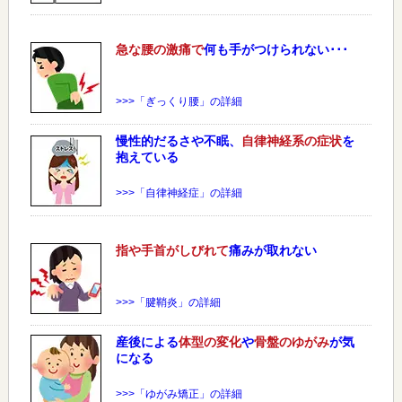
急な
腰
の激痛で
何も手がつけられない･･･
>>>「ぎっくり腰」の詳細
慢性的だるさや不眠、
自律神経系の症状
を
抱えている
>>>「自律神経症」の詳細
指や手首がしびれて
痛みが取れない
>>>「腱鞘炎」の詳細
産後による
体型の変化
や
骨盤のゆがみ
が気
になる
>>>「ゆがみ矯正」の詳細