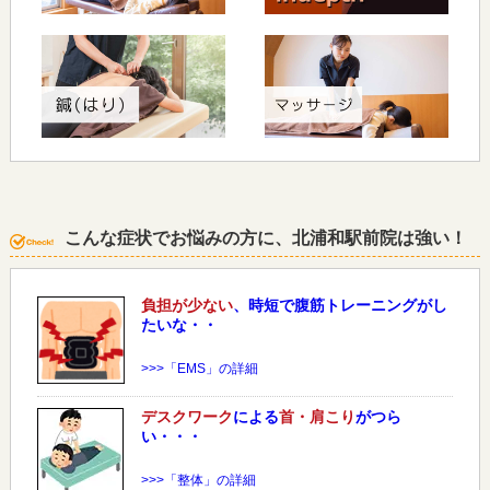
こんな症状でお悩みの方に、北浦和駅前院は強い！
負担が少ない
、時短で腹筋トレーニングがし
たいな・・
>>>「EMS」の詳細
デスクワーク
による
首・肩こり
がつら
い・・・
>>>「整体」の詳細