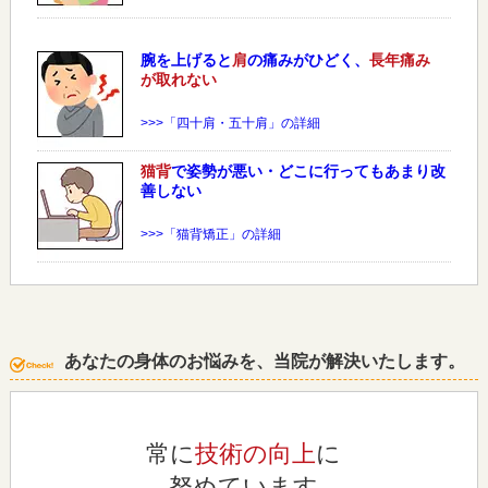
腕を上げると
肩
の痛みがひどく、
長年痛み
が取れない
>>>「四十肩・五十肩」の詳細
猫背
で姿勢が悪い・どこに行ってもあまり改
善しない
>>>「猫背矯正」の詳細
あなたの身体のお悩みを、当院が解決いたします。
常に
技術の向上
に
努めています