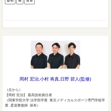
姿勢
肩
背骨
岡村 宏治,小村 将真,日野 碧人(監修)
（左から）
【岡村 宏治】 最高技術責任者
（関東学院大学 法学部卒業 東京メディカルスポーツ専門学校卒
業 柔道整復師 保有）