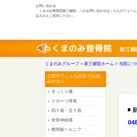
お問い合わせ
「くまのみ整骨院新三郷院」へのお問い合わせはこちらのフォーム
記入の上ご送信ください。
くまのみグループ
>
新三郷院ホーム
>
当院につ
三郷市でこんな症状でお悩
みの方へ
ぎっくり腰
スポーツ障害
四十肩・五十肩
坐骨神経痛
04
椎間板ヘルニア