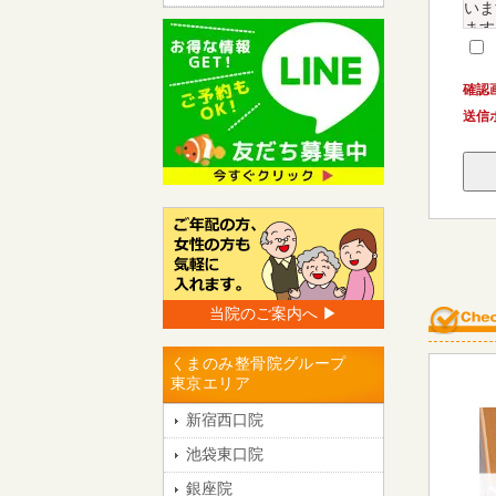
いま
ます
２．
目的
確認
供い
送信
◎ 
◎ 
◎ 
３．
当院
様の
４．
当院のご案内へ ▶︎
当院
等に
に対
くまのみ整骨院グループ
東京エリア
５．
当院
新宿西口院
６．
池袋東口院
当院
銀座院
個人