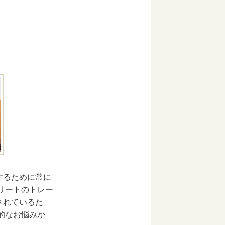
するために常に
リートのトレー
されているた
的なお悩みか