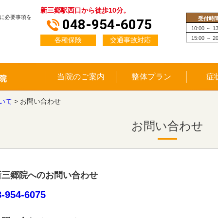
新三郷駅西口から徒歩10分。
に必要事項を
受付時
048-954-6075
10:00 ～ 13
15:00 ～ 20
各種保険
交通事故対応
当院のご案内
整体プラン
症
いて
>
お問い合わせ
お問い合わせ
新三郷院へのお問い合わせ
8-954-6075