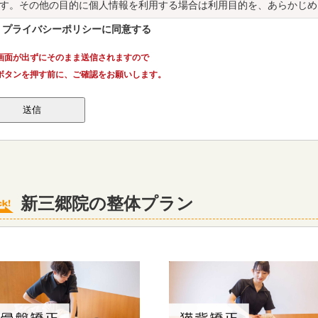
す。その他の目的に個人情報を利用する場合は利用目的を、あらかじめ
。
プライバシーポリシーに同意する
個人情報の利用および提供について当院は、皆様の個人情報の利用につ
の範囲を超えて使用いたしません。当院は、法令の定める場合等を除き
画面が出ずにそのまま送信されますので
たしません。
ボタンを押す前に、ご確認をお願いします。
患者さんの了解を得た場合
個人を識別あるいは特定できない状態に加工して利用する場合
法令等により提供を要求された場合
個人情報の適正管理について
は、皆様の個人情報について、正確かつ最新の状態に保ち、皆様の個人
個人情報への不正なアクセスを防止することに努めます。
個人情報の確認・修正等について
新三郷院の整体プラン
は、皆様の個人情報について皆様が開示を求められた場合には、遅滞な
関する指針」に従って対応いたします。また、内容が事実でない等の理
応いたします。
問い合わせの窓口
の個人情報保護方針に関してのご質問や患者さんの個人情報のお問い合
法令の遵守と個人情報保護の仕組みの改善
は、個人情報の保護に関する日本の法令、その他の規範を遵守するとと
情報保護の仕組みの継続的な改善を図ります。