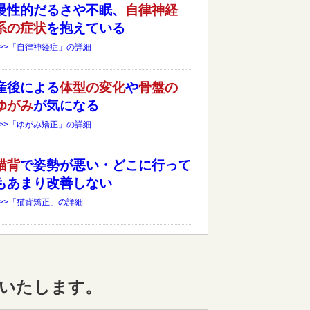
慢性的だるさや不眠、
自律神経
系の症状
を抱えている
>>>「自律神経症」の詳細
産後による
体型の変化
や
骨盤の
ゆがみ
が気になる
>>>「ゆがみ矯正」の詳細
猫背
で姿勢が悪い・どこに行って
もあまり改善しない
>>>「猫背矯正」の詳細
いたします。