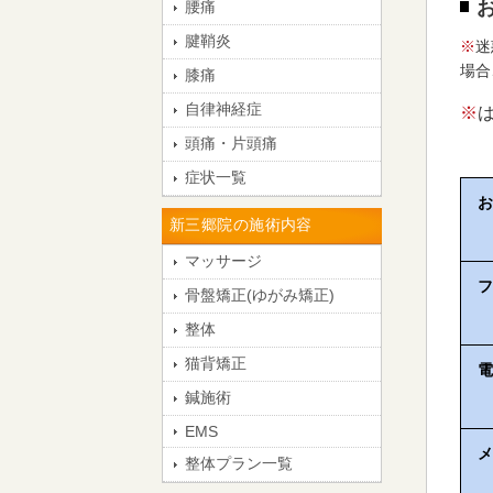
腰痛
腱鞘炎
※
迷
場合
膝痛
自律神経症
※
頭痛・片頭痛
症状一覧
お
新三郷院の施術内容
マッサージ
フ
骨盤矯正(ゆがみ矯正)
整体
猫背矯正
電
鍼施術
EMS
メ
整体プラン一覧