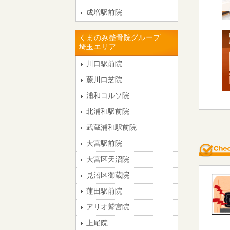
成増駅前院
くまのみ整骨院グループ
埼玉エリア
川口駅前院
蕨川口芝院
浦和コルソ院
北浦和駅前院
武蔵浦和駅前院
大宮駅前院
大宮区天沼院
見沼区御蔵院
蓮田駅前院
アリオ鷲宮院
上尾院