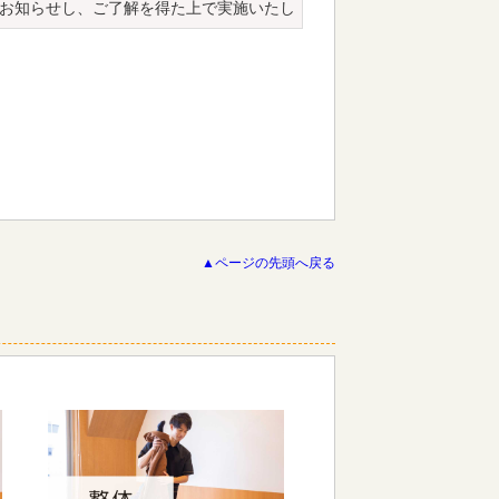
お知らせし、ご了解を得た上で実施いたし
きましては以下の場合を除き、本来の利用
、皆様の許可なく、その情報を第３者に提
情報の漏えい、紛失、破壊、改ざん又は皆
▲ページの先頭へ戻る
く内容を確認し、当院の「患者情報の提供
由で訂正を求められた場合も、調査し適切
わせは当院の受付でさせていただきます。
もに、上記の各項目の見直しを適宜行い、