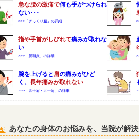
急な
腰
の激痛で
何も手がつけられ
ない･･･
>>>「ぎっくり腰」の詳細
指や手首がしびれて
痛みが取れな
い
>>>「腱鞘炎」の詳細
腕を上げると
肩
の痛みがひど
く、
長年痛みが取れない
>>>「四十肩・五十肩」の詳細
あなたの身体のお悩みを、当院が解決