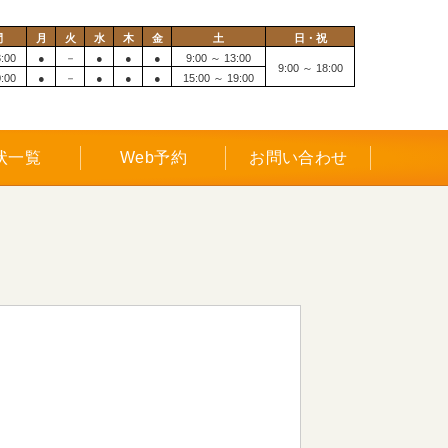
間
月
火
水
木
金
土
日・祝
:00
●
－
●
●
●
9:00 ～ 13:00
9:00 ～ 18:00
:00
●
－
●
●
●
15:00 ～ 19:00
状一覧
Web予約
お問い合わせ