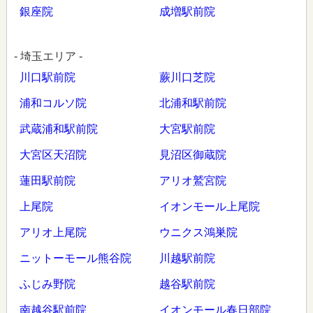
銀座院
成増駅前院
- 埼玉エリア -
川口駅前院
蕨川口芝院
浦和コルソ院
北浦和駅前院
武蔵浦和駅前院
大宮駅前院
大宮区天沼院
見沼区御蔵院
蓮田駅前院
アリオ鷲宮院
上尾院
イオンモール上尾院
アリオ上尾院
ウニクス鴻巣院
ニットーモール熊谷院
川越駅前院
ふじみ野院
越谷駅前院
南越谷駅前院
イオンモール春日部院