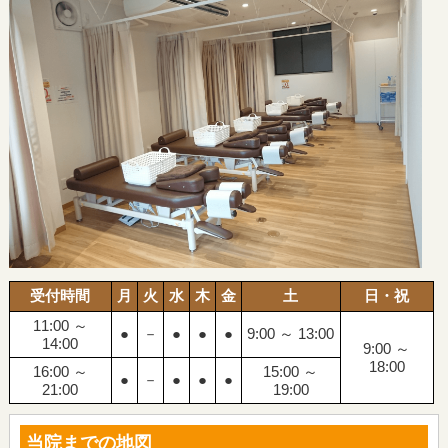
受付時間
月
火
水
木
金
土
日・祝
11:00 ～
●
－
●
●
●
9:00 ～ 13:00
14:00
9:00 ～
18:00
16:00 ～
15:00 ～
●
－
●
●
●
21:00
19:00
当院までの地図