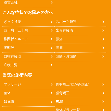
運営会社
こんな症状でお悩みの方へ
ぎっくり腰
スポーツ障害
四十肩・五十肩
坐骨神経痛
椎間板ヘルニア
腰痛
腱鞘炎
膝痛
自律神経症
頭痛・片頭痛
症状一覧
当院の施術内容
マッサージ
骨盤矯正(ゆがみ矯正)
整体
猫背矯正
鍼施術
EMS
整体プラン一覧