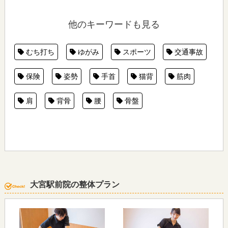
他のキーワードも見る
むち打ち
ゆがみ
スポーツ
交通事故
保険
姿勢
手首
猫背
筋肉
肩
背骨
腰
骨盤
大宮駅前院の整体プラン