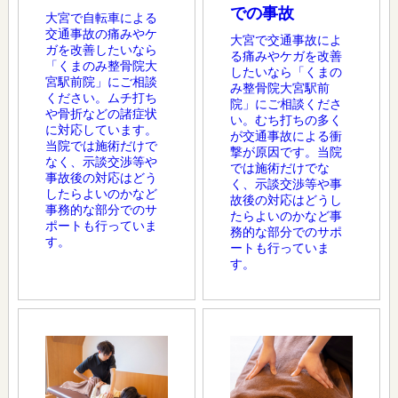
での事故
大宮で自転車による
交通事故の痛みやケ
大宮で交通事故によ
ガを改善したいなら
る痛みやケガを改善
「くまのみ整骨院大
したいなら「くまの
宮駅前院」にご相談
み整骨院大宮駅前
ください。ムチ打ち
院」にご相談くださ
や骨折などの諸症状
い。むち打ちの多く
に対応しています。
が交通事故による衝
当院では施術だけで
撃が原因です。当院
なく、示談交渉等や
では施術だけでな
事故後の対応はどう
く、示談交渉等や事
したらよいのかなど
故後の対応はどうし
事務的な部分でのサ
たらよいのかなど事
ポートも行っていま
務的な部分でのサポ
す。
ートも行っていま
す。