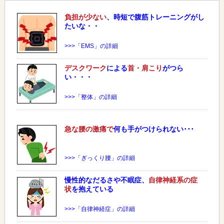
負担が少ない
、時短で腹筋トレーニングがし
たいな・・
>>>「EMS」の詳細
デスクワーク
による
首・肩こり
がつら
い・・・
>>>「整体」の詳細
急な
腰
の激痛で
何も手がつけられない･･･
>>>「ぎっくり腰」の詳細
慢性的なだるさや不眠症、
自律神経系の症
状
を抱えている
>>>「自律神経症」の詳細