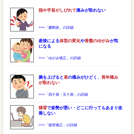
指や手首がしびれて
痛みが取れない
>>>「腱鞘炎」の詳細
産後による
体型の変化
や
骨盤のゆがみ
が気
になる
>>>「ゆがみ矯正」の詳細
腕を上げると
肩
の痛みがひどく、
長年痛み
が取れない
>>>「四十肩・五十肩」の詳細
猫背
で姿勢が悪い・どこに行ってもあまり改
善しない
>>>「猫背矯正」の詳細