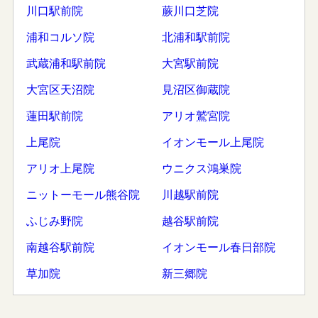
川口駅前院
蕨川口芝院
浦和コルソ院
北浦和駅前院
武蔵浦和駅前院
大宮駅前院
大宮区天沼院
見沼区御蔵院
蓮田駅前院
アリオ鷲宮院
上尾院
イオンモール上尾院
アリオ上尾院
ウニクス鴻巣院
ニットーモール熊谷院
川越駅前院
ふじみ野院
越谷駅前院
南越谷駅前院
イオンモール春日部院
草加院
新三郷院