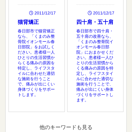
2011/12/17
2011/12/17
猫背矯正
四十肩・五十肩
春日部市で猫背矯正
春日部市で四十肩・
なら、「くまのみ整
五十肩の改善なら、
骨院イオンモール春
「くまのみ整骨院イ
日部院」をお試しく
オンモール春日部
ださい。患者様一人
院」におまかせくだ
ひとりの生活習慣か
さい。患者様一人ひ
らくる痛みの原因を
とりの生活習慣から
特定し、ライフスタ
くる痛みの原因を特
イルに合わせた適切
定し、ライフスタイ
な施術を行うこと
ルに合わせた適切な
で、痛みが出にくい
施術を行うことで、
身体づくりをサポー
痛みが出にくい身体
トします。
づくりをサポートし
ます。
他のキーワードも見る