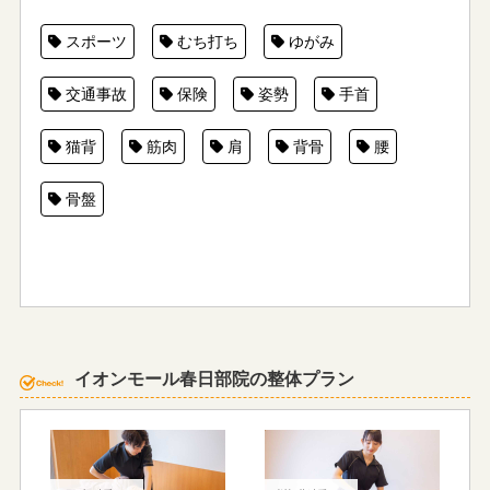
スポーツ
むち打ち
ゆがみ
交通事故
保険
姿勢
手首
猫背
筋肉
肩
背骨
腰
骨盤
イオンモール春日部院の整体プラン