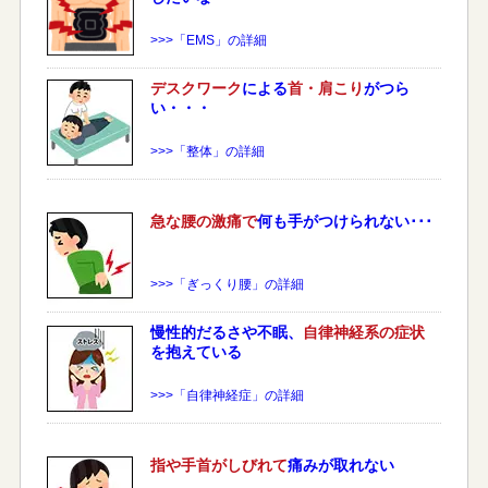
>>>「EMS」の詳細
デスクワーク
による
首・肩こり
がつら
い・・・
>>>「整体」の詳細
急な
腰
の激痛で
何も手がつけられない･･･
>>>「ぎっくり腰」の詳細
慢性的だるさや不眠、
自律神経系の症状
を抱えている
>>>「自律神経症」の詳細
指や手首がしびれて
痛みが取れない