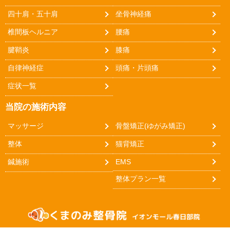
四十肩・五十肩
坐骨神経痛
椎間板ヘルニア
腰痛
腱鞘炎
膝痛
自律神経症
頭痛・片頭痛
症状一覧
当院の施術内容
マッサージ
骨盤矯正(ゆがみ矯正)
整体
猫背矯正
鍼施術
EMS
整体プラン一覧