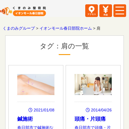
くまのみグループ
>
イオンモール春日部院ホーム
>
肩
タグ：肩の一覧
2021/01/08
2014/04/26
鍼施術
頭痛・片頭痛
春日部市で鍼施術な
春日部市で頭痛・片