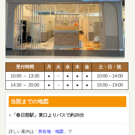
受付時間
月
火
水
木
金
土・日・祝
10:00 ～ 13:30
●
－
●
●
●
10:00～14:00
14:30 ～ 20:00
●
－
●
●
●
15:00～19:00
当院までの地図
○「春日部駅」東口よりバスで約20分
詳しい案内は「
所在地・地図
」で