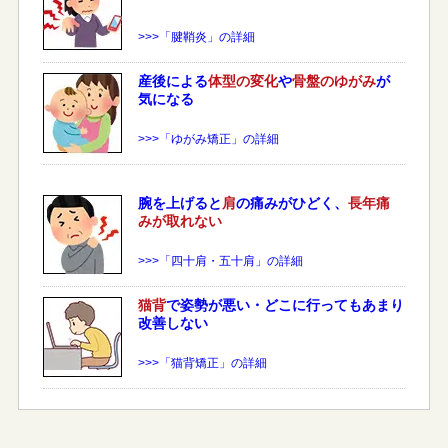
>>>「腱鞘炎」の詳細
産後による
体型の変化
や
骨盤のゆがみ
が
気になる
>>>「ゆがみ矯正」の詳細
腕を上げると
肩
の痛みがひどく、
長年痛
みが取れない
>>>「四十肩・五十肩」の詳細
猫背
で姿勢が悪い・どこに行ってもあまり
改善しない
>>>「猫背矯正」の詳細