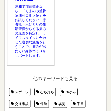
浦和で猫背矯正な
ら、「くまのみ整骨
院浦和コルソ院」を
お試しください。患
者様一人ひとりの生
活習慣からくる痛み
の原因を特定し、ラ
イフスタイルに合わ
せた適切な施術を行
うことで、痛みが出
にくい身体づくりを
サポートします。
他のキーワードも見る
スポーツ
むち打ち
ゆがみ
交通事故
保険
姿勢
手首