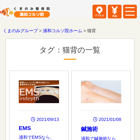
くまのみグループ
>
浦和コルソ院ホーム
>
猫背
タグ：猫背の一覧
2021/01/08
2021/09/13
EMS
鍼施術
浦和でEMSなら、
浦和で鍼施術なら、