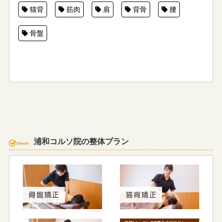
猫背
筋肉
肩
背骨
腰
骨盤
浦和コルソ院の整体プラン