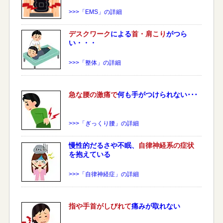
>>>「EMS」の詳細
デスクワーク
による
首・肩こり
がつら
い・・・
>>>「整体」の詳細
急な
腰
の激痛で
何も手がつけられない･･･
>>>「ぎっくり腰」の詳細
慢性的だるさや不眠、
自律神経系の症状
を抱えている
>>>「自律神経症」の詳細
指や手首がしびれて
痛みが取れない