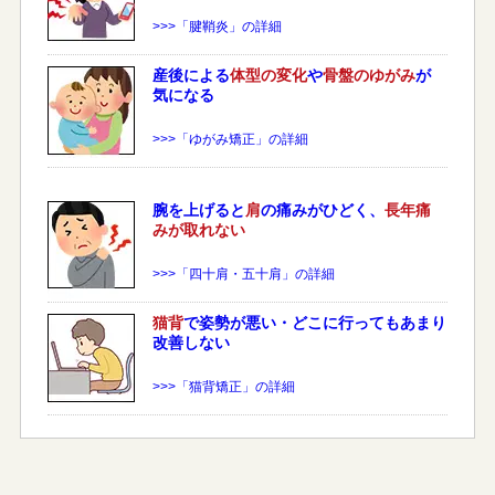
>>>「腱鞘炎」の詳細
産後による
体型の変化
や
骨盤のゆがみ
が
気になる
>>>「ゆがみ矯正」の詳細
腕を上げると
肩
の痛みがひどく、
長年痛
みが取れない
>>>「四十肩・五十肩」の詳細
猫背
で姿勢が悪い・どこに行ってもあまり
改善しない
>>>「猫背矯正」の詳細