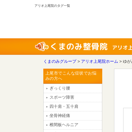
アリオ上尾院のタグ一覧
くまのみグループ
>
アリオ上尾院ホーム
>
ゆが
上尾市でこんな症状でお悩
みの方へ
ぎっくり腰
スポーツ障害
四十肩・五十肩
坐骨神経痛
椎間板ヘルニア