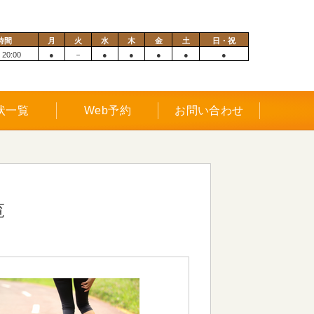
時間
月
火
水
木
金
土
日・祝
 20:00
●
－
●
●
●
●
●
状一覧
Web予約
お問い合わせ
覧