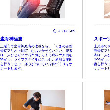
2021/01/05
坐骨神経痛
スポー
上尾市で坐骨神経痛の改善なら、「くまのみ整
上尾市で
骨院アリオ上尾院」におまかせください。患者
整骨院ア
様一人ひとりの生活習慣からくる痛みの原因を
者様一人
特定し、ライフスタイルに合わせた適切な施術
を特定し
を行うことで、痛みが出にくい身体づくりをサ
術を行う
ポートします。
サポート