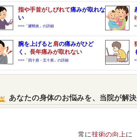
指や手首がしびれて
痛みが取れな
い
>>>「腱鞘炎」の詳細
腕を上げると
肩
の痛みがひど
く、
長年痛みが取れない
>>>「四十肩・五十肩」の詳細
あなたの身体のお悩みを、当院が解決
常に
技術の向上
に