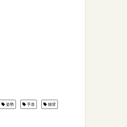
姿勢
手首
猫背