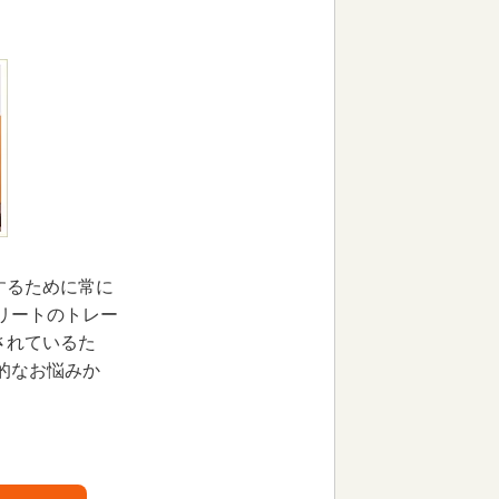
するために常に
リートのトレー
されているた
的なお悩みか