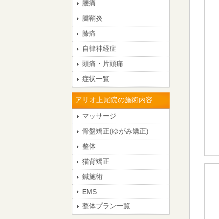
腰痛
腱鞘炎
膝痛
自律神経症
頭痛・片頭痛
症状一覧
アリオ上尾院の施術内容
マッサージ
骨盤矯正(ゆがみ矯正)
整体
猫背矯正
鍼施術
EMS
整体プラン一覧