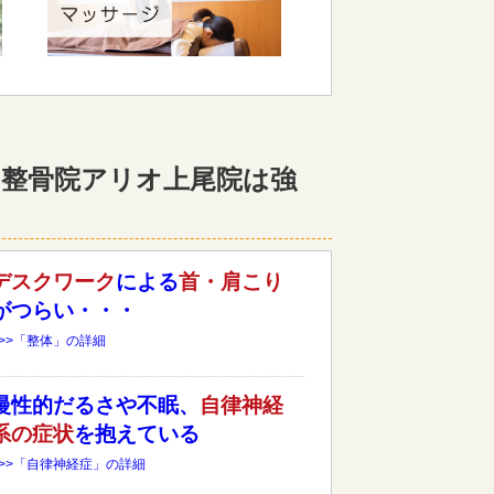
整骨院アリオ上尾院は強
デスクワーク
による
首・肩こり
がつらい・・・
>>>「整体」の詳細
慢性的だるさや不眠、
自律神経
系の症状
を抱えている
>>>「自律神経症」の詳細