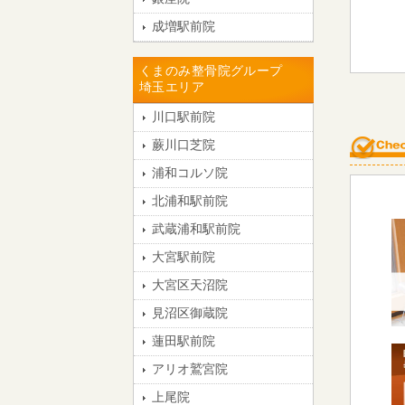
成増駅前院
くまのみ整骨院グループ
埼玉エリア
川口駅前院
蕨川口芝院
浦和コルソ院
北浦和駅前院
武蔵浦和駅前院
大宮駅前院
大宮区天沼院
見沼区御蔵院
蓮田駅前院
アリオ鷲宮院
上尾院