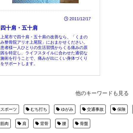
2011/12/17
四十肩・五十肩
上尾市で四十肩・五十肩の改善なら、「くまの
み整骨院アリオ上尾院」におまかせください。
患者様一人ひとりの生活習慣からくる痛みの原
因を特定し、ライフスタイルに合わせた適切な
施術を行うことで、痛みが出にくい身体づくり
をサポートします。
他のキーワードも見る
スポーツ
むち打ち
ゆがみ
交通事故
保険
筋肉
肩
背骨
腰
骨盤