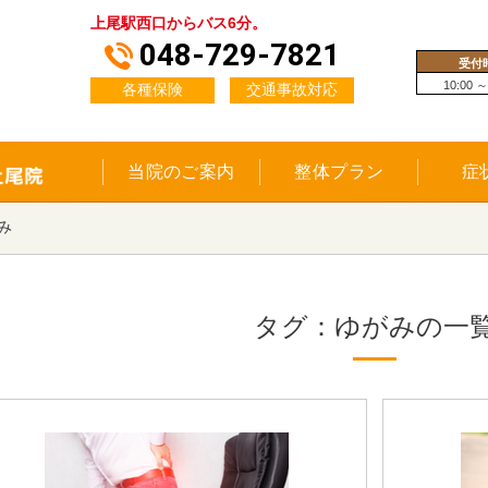
上尾駅西口からバス6分。
048-729-7821
受付
10:00 ～
各種保険
交通事故対応
当院のご案内
整体プラン
症
み
タグ：ゆがみの一